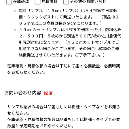
在庫確認
見積依頼
その他のお問い合せ
無料サンプル（１５cmサンプル）はＡ４封筒で日本郵
便・クリックポストにて発送いたします。 （商品巾１
０５mm以上の商品は長さ９cmになります。）
４５cmカットサンプルは４枚まで送料・代引手数料込み
２，５００円・５枚めから別途５００円/枚の佐川急便代
引発送対応になります。（４５ｃｍカットサンプルはご
用意できない場合がございます。その場合は確認のご連
絡後発送させていただきます。ご了承下さい。）
在庫確認・見積依頼の場合は下記に品番と必要数量、必要時期
をお知らせください。
お問い合わせ内容
[
必須
]
サンプル請求の場合は品番もしくは樹種・タイプなどをお知ら
せください。
在庫確認・見積依頼の場合は品番もしくは樹種・タイプと必要
数量と予定時期をお知らせください。