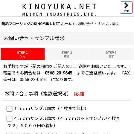
More
無垢フローリングのKINOYUKA.NET ホーム
>
お問い合せ・サンプル請求
お問い合せ・サンプル請求
STEP 1
STEP 2
STEP 3
入力
確認
完了
お手数ですが下記の項目をご記入の上、送信をお願いいたします。
電話でのお問合せは
0568-20-9645
までご連絡願います。 FAX
番号は 0568-23-0616 になります。
お問い合せ事項（複数選択可）
[
必須
]
１５ｃｍサンプル請求（４枚まで無料）
４５ｃｍサンプル請求（４５ｃｍカットサンプル/４枚ま
で２，５０００円の着払）