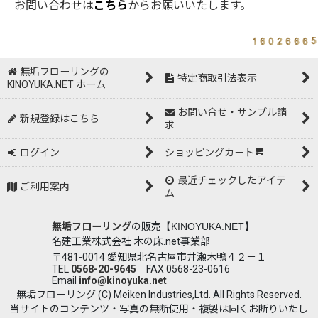
お問い合わせは
こちら
からお願いいたします。
無垢フローリングの
特定商取引法表示
KINOYUKA.NET ホーム
お問い合せ・サンプル請
新規登録はこちら
求
ログイン
ショッピングカート
最近チェックしたアイテ
ご利用案内
ム
無垢フローリング
の販売
【KINOYUKA.NET】
名建工業株式会社 木の床.net事業部
〒481-0014 愛知県北名古屋市井瀬木鴨４２－１
TEL
0568-20-9645
FAX 0568-23-0616
Email
info@kinoyuka.net
無垢フローリング (C) Meiken Industries,Ltd. All Rights Reserved.
当サイトのコンテンツ・写真の無断使用・複製は固くお断りいたし