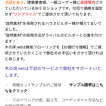
流通を省き
、
建築業者様、一般ユーザー様に
直接販売
させ
ていただいているＷＥＢ
ショップです。仕切り価格を設定
せず
“ワンプライス”
でご提供させて頂
いております。
“自然素材”を採用されるハウスビルダー様が増えてまいり
ました。
“自然素材”の採用方法がライバルのビルダーとの差を付け
ます！
木の床.netは無垢フローリングを【お値打ち価格】でご提
供させていた
だくことで御社のお手伝いをさせて頂ければ
と存じます。
木の床.netは下記のサービスで御社をサポートいた
します。
・ 現物カットサンプルのご提供
サンプル請求はこち
らをクリック
・ フローリングの色、貼り方、コーディネート方法など
今回の現場に最