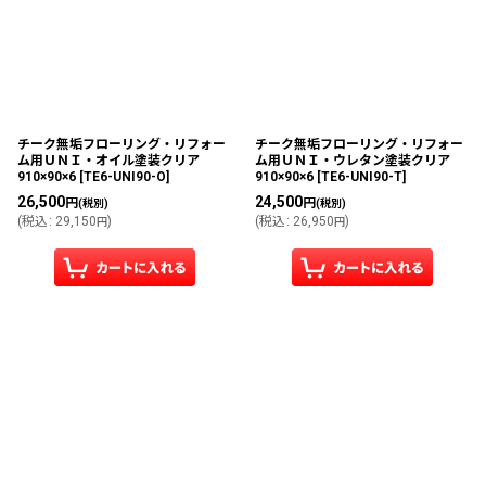
チーク無垢フローリング・リフォー
チーク無垢フローリング・リフォー
ム用ＵＮＩ・オイル塗装クリア
ム用ＵＮＩ・ウレタン塗装クリア
910×90×6
[
TE6-UNI90-O
]
910×90×6
[
TE6-UNI90-T
]
26,500
24,500
円
円
(税別)
(税別)
(
税込
:
29,150
)
(
税込
:
26,950
)
円
円