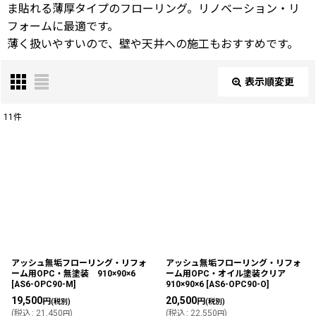
ま貼れる薄厚タイプのフローリング。リノベーション・リ
フォームに最適です。
薄く扱いやすいので、壁や天井への施工もおすすめです。
表示順変更
閉じる
11
件
表示数
:
並び順
:
絞り込む
アッシュ無垢フローリング・リフォ
アッシュ無垢フローリング・リフォ
ーム用OPC・無塗装 910×90×6
ーム用OPC・オイル塗装クリア
[
AS6-OPC90-M
]
910×90×6
[
AS6-OPC90-O
]
19,500
20,500
円
円
(税別)
(税別)
(
税込
:
21,450
)
(
税込
:
22,550
)
円
円