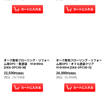
オーク無垢フローリング・リフォー
オーク無垢フローリング・リフォー
ム用OPC・無塗装 910×90×6
ム用OPC・オイル塗装クリア
[
OK6-OPC90-M
]
910×90×6
[
OK6-OPC90-O
]
22,500
24,000
円
円
(税別)
(税別)
(
税込
:
24,750
)
(
税込
:
26,400
)
円
円