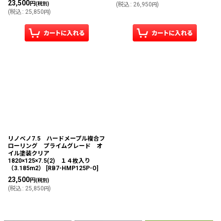
23,500
円
(税別)
(
税込
:
26,950
)
円
(
税込
:
25,850
)
円
リノベノ7.5 ハードメープル複合フ
ローリング プライムグレード オ
イル塗装クリア
1820×125×7.5(2) １４枚入り
（3.185m2）
[
RB7-HMP125P-O
]
23,500
円
(税別)
(
税込
:
25,850
)
円