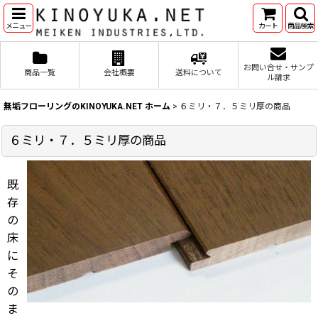
メニュー
カート
商品検索
お問い合せ・サンプ
商品一覧
会社概要
送料について
ル請求
無垢フローリングのKINOYUKA.NET ホーム
>
６ミリ・７．５ミリ厚の商品
６ミリ・７．５ミリ厚の商品
既
存
の
床
に
そ
の
ま