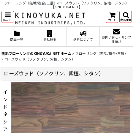
フローリング（無垢/複合/三層）-ローズウッド（ソノクリン、紫檀、シタン）
【KINOYUKA.NET】
メニュー
カート
商品検索
お問い合せ・サンプ
商品一覧
会社概要
送料について
ル請求
無垢フローリングのKINOYUKA.NET ホーム
>
フローリング（無垢/複合/三層）
>
ローズウッド（ソノクリン、紫檀、シタン）
ローズウッド（ソノクリン、紫檀、シタン）
イ
ン
ド
ネ
シ
ア