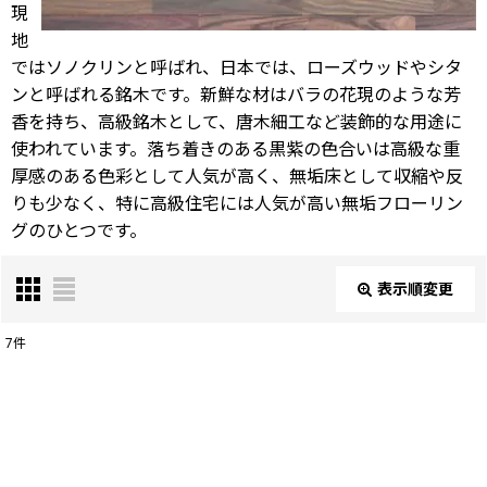
現
地
ではソノクリンと呼ばれ、日本では、ローズウッドやシタ
ンと呼ばれる銘木です。新鮮な材はバラの花現のような芳
香を持ち、高級銘木として、唐木細工など装飾的な用途に
使われています。落ち着きのある黒紫の色合いは高級な重
厚感のある色彩として人気が高く、無垢床として収縮や反
りも少なく、特に高級住宅には人気が高い無垢フローリン
グのひとつです。
表示順変更
閉じる
7
件
表示数
:
並び順
: