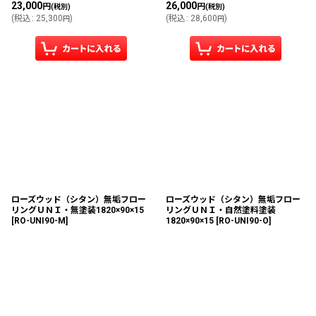
23,000
26,000
円
円
(税別)
(税別)
(
税込
:
25,300
)
(
税込
:
28,600
)
円
円
ローズウッド（シタン）無垢フロー
ローズウッド（シタン）無垢フロー
リングＵＮＩ・無塗装1820×90×15
リングＵＮＩ・自然塗料塗装
[
RO-UNI90-M
]
1820×90×15
[
RO-UNI90-O
]