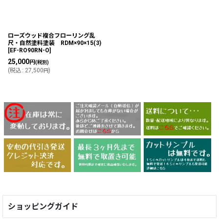
ローズウッド複合フローリング乱
尺・自然塗料塗装 RDM×90×15(3)
[
EF-RO90RN-O
]
25,000
円
(税別)
(
税込
:
27,500
)
円
ショッピングガイド