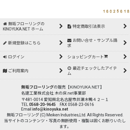
無垢フローリングの
特定商取引法表示
KINOYUKA.NET ホーム
お問い合せ・サンプル請
新規登録はこちら
求
ログイン
ショッピングカート
最近チェックしたアイテ
ご利用案内
ム
無垢フローリング
の販売
【KINOYUKA.NET】
名建工業株式会社 木の床.net事業部
〒481-0014 愛知県北名古屋市井瀬木鴨４２－１
TEL
0568-20-9645
FAX 0568-23-0616
Email
info@kinoyuka.net
無垢フローリング (C) Meiken Industries,Ltd. All Rights Reserved.
当サイトのコンテンツ・写真の無断使用・複製は固くお断りいたし
ます。