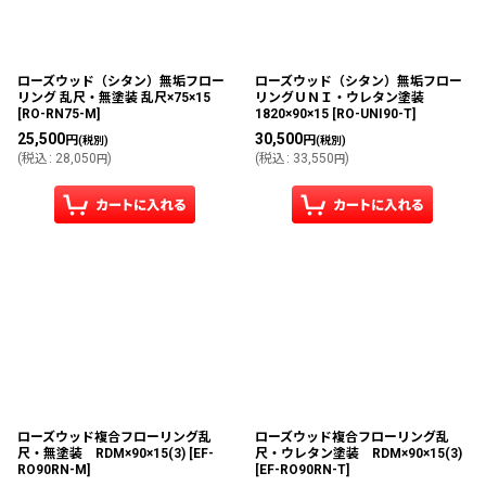
絞り込む
ローズウッド（シタン）無垢フロー
ローズウッド（シタン）無垢フロー
リング 乱尺・無塗装 乱尺×75×15
リングＵＮＩ・ウレタン塗装
[
RO-RN75-M
]
1820×90×15
[
RO-UNI90-T
]
25,500
30,500
円
円
(税別)
(税別)
(
税込
:
28,050
)
(
税込
:
33,550
)
円
円
ローズウッド複合フローリング乱
ローズウッド複合フローリング乱
尺・無塗装 RDM×90×15(3)
[
EF-
尺・ウレタン塗装 RDM×90×15(3)
RO90RN-M
]
[
EF-RO90RN-T
]