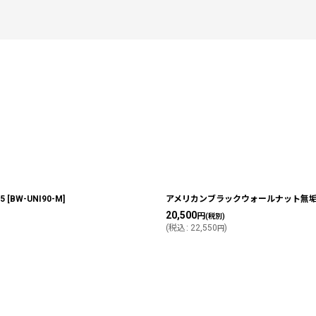
絞り込む
5
[
BW-UNI90-M
]
アメリカンブラックウォールナット無垢フ
20,500
円
(税別)
(
税込
:
22,550
)
円