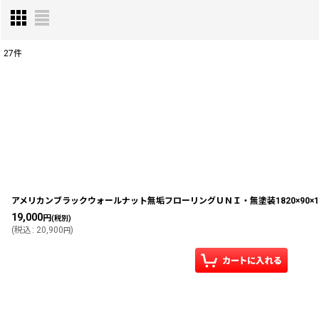
27
件
表示数
:
並び順
:
アメリカンブラックウォールナット無垢フローリングＵＮＩ・無塗装1820×90×1
19,000
円
(税別)
(
税込
:
20,900
)
円