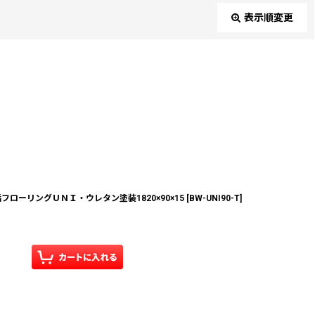
表示順変更
閉じる
ローリングＵＮＩ・ウレタン塗装1820×90×15
[
BW-UNI90-T
]