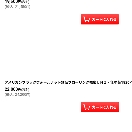
19,500
円
(税別)
(
税込
:
21,450
)
円
アメリカンブラックウォールナット無垢フローリング幅広ＵＮＩ・無塗装1820×12
22,000
円
(税別)
(
税込
:
24,200
)
円