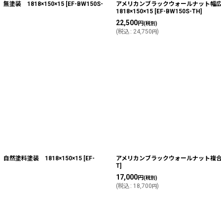
装 1818×150×15
[
EF-BW150S-
アメリカンブラックウォールナット幅
1818×150×15
[
EF-BW150S-TH
]
22,500
円
(税別)
(
税込
:
24,750
)
円
塗料塗装 1818×150×15
[
EF-
アメリカンブラックウォールナット複合フ
T
]
17,000
円
(税別)
(
税込
:
18,700
)
円