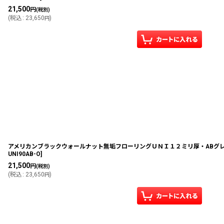
21,500
円
(税別)
(
税込
:
23,650
)
円
アメリカンブラックウォールナット無垢フローリングＵＮＩ１２ミリ厚・ABグレード・
UNI90AB-O
]
21,500
円
(税別)
(
税込
:
23,650
)
円