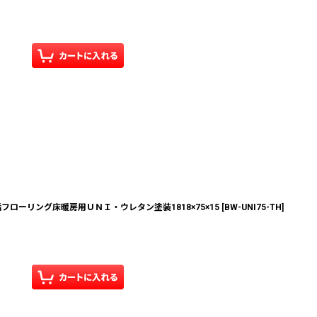
ローリング床暖房用ＵＮＩ・ウレタン塗装1818×75×15
[
BW-UNI75-TH
]