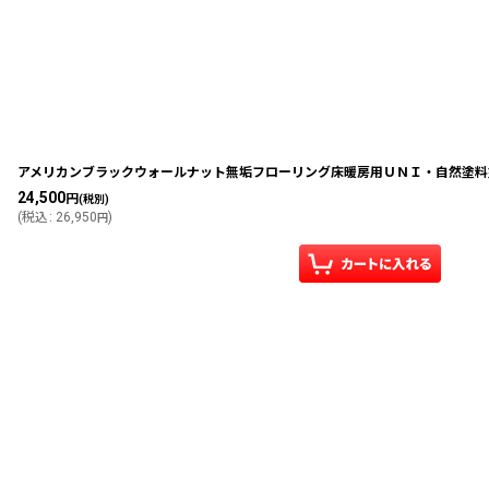
アメリカンブラックウォールナット無垢フローリング床暖房用ＵＮＩ・自然塗料塗装1
24,500
円
(税別)
(
税込
:
26,950
)
円