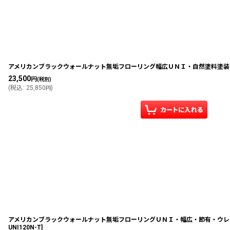
アメリカンブラックウォールナット無垢フローリング幅広ＵＮＩ・自然塗料塗装1820
23,500
円
(税別)
(
税込
:
25,850
)
円
アメリカンブラックウォールナット無垢フローリングＵＮＩ・幅広・節有・ウレタン料
UNI120N-T
]