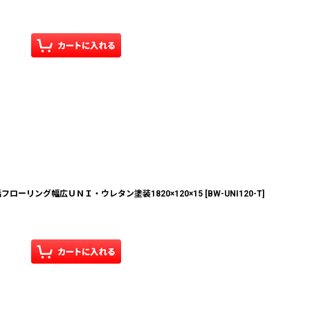
ローリング幅広ＵＮＩ・ウレタン塗装1820×120×15
[
BW-UNI120-T
]