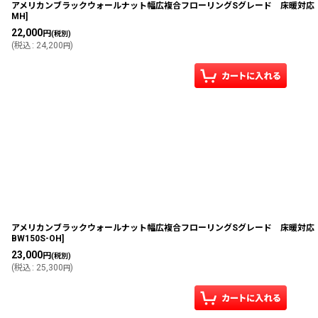
アメリカンブラックウォールナット幅広複合フローリングSグレード 床暖対応 無塗
MH
]
22,000
円
(税別)
(
税込
:
24,200
)
円
アメリカンブラックウォールナット幅広複合フローリングSグレード 床暖対応 自然
BW150S-OH
]
23,000
円
(税別)
(
税込
:
25,300
)
円