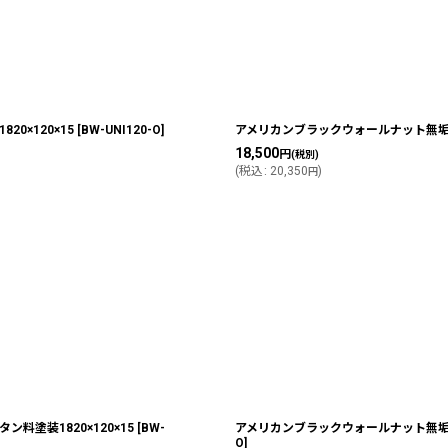
×120×15
[
BW-UNI120-O
]
アメリカンブラックウォールナット無垢フ
18,500
円
(税別)
(
税込
:
20,350
)
円
塗装1820×120×15
[
BW-
アメリカンブラックウォールナット無垢フ
O
]