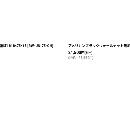
818×75×15
[
BW-UNI75-OH
]
アメリカンブラックウォールナット無垢フ
21,500
円
(税別)
(
税込
:
23,650
)
円