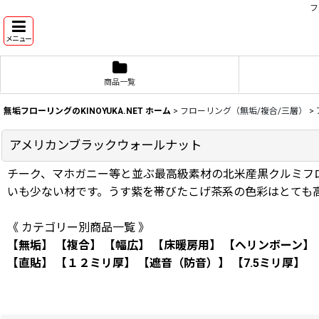
フ
メニュー
商品一覧
無垢フローリングのKINOYUKA.NET ホーム
>
フローリング（無垢/複合/三層）
>
アメリカンブラックウォールナット
チーク、マホガニー等と並ぶ最高級素材の北米産黒クルミフ
いも少ない材です。うす紫を帯びたこげ茶系の色彩はとても
《 カテゴリー別商品一覧 》
【無垢】
【複合】
【幅広】
【床暖房用】
【ヘリンボーン】
【直貼】
【１２ミリ厚】
【遮音（防音）】
【7.5ミリ厚】