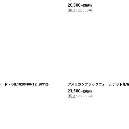
20,500
円
(税別)
(
税込
:
22,550
)
円
OIL1820×90×12
[
BW12-
アメリカンブラックウォールナット無垢フ
23,500
円
(税別)
(
税込
:
25,850
)
円