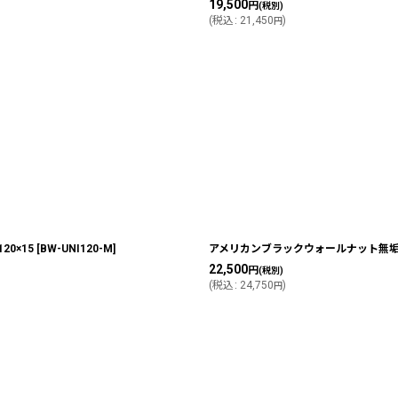
19,500
円
(税別)
(
税込
:
21,450
)
円
0×15
[
BW-UNI120-M
]
アメリカンブラックウォールナット無垢フ
22,500
円
(税別)
(
税込
:
24,750
)
円