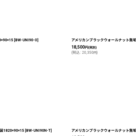
0×15
[
BW-UNI90-O
]
アメリカンブラックウォールナット無垢フ
18,500
円
(税別)
(
税込
:
20,350
)
円
20×90×15
[
BW-UNI90N-T
]
アメリカンブラックウォールナット無垢フ