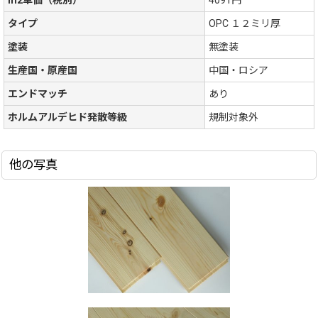
m2単価（税別）
4091円
タイプ
OPC １２ミリ厚
塗装
無塗装
生産国・原産国
中国・ロシア
エンドマッチ
あり
ホルムアルデヒド発散等級
規制対象外
他の写真