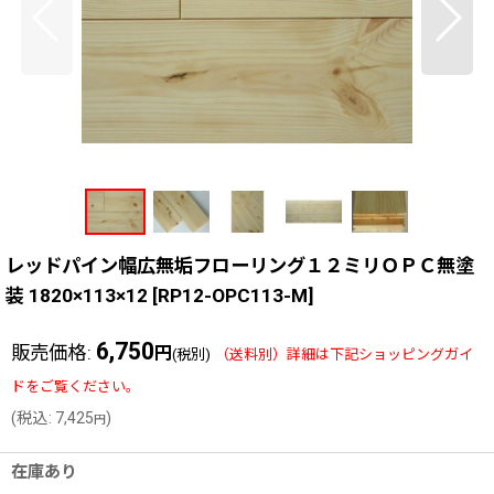
レッドパイン幅広無垢フローリング１２ミリＯＰＣ無塗
装 1820×113×12
[
RP12-OPC113-M
]
6,750
販売価格
:
円
(税別)
(
税込
:
7,425
)
円
在庫あり