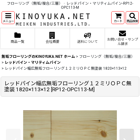
フローリング（無垢/複合/三層）‐レッドパイン・マリティムパイン-RP12-
OPC113-M
メニュー
カート
商品検索
お問い合せ・サンプ
商品一覧
会社概要
送料について
ル請求
無垢フローリングのKINOYUKA.NET ホーム
>
フローリング（無垢/複合/三層）
>
レッドパイン・マリティムパイン
>
レッドパイン幅広無垢フローリング１２ミリＯＰＣ無塗装 1820×113×12
レッドパイン幅広無垢フローリング１２ミリＯＰＣ無
塗装 1820×113×12
[
RP12-OPC113-M
]