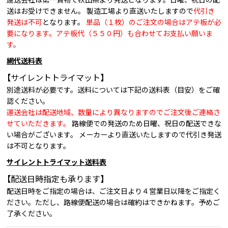
運送会社は第一貨物で秋田県より発送となります。日曜、祝日の配
送はお受けできません。 製造工場より直送いたしますので
代引き
発送は不可
となります。
単品（１枚）のご注文の場合はアテ板が必
要になります。アテ板代（５５０円）も合わせてお支払い願いま
す。
網代送料表
【サイレントトライマット】
別途送料が必要です。送料については下記の送料表（目安）をご確
認ください。
運送会社は配送地域、数量により異なりますのでご注文後ご連絡さ
せていただきます。
路線便での発送のため日曜、祝日の配送できな
い場合がございます。 メーカーより直送いたしますので代引き発送
は不可となります。
サイレントトライマット送料表
【配送日時指定も承ります】
配送日時をご指定の場合は、ご注文日より４営業日以降をご指定く
ださい。ただし、路線便配送の場合は確約はできかねます。予めご
了承ください。