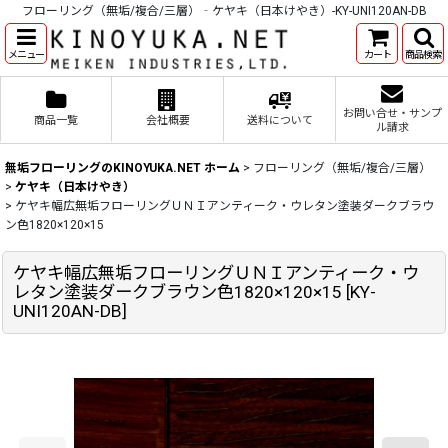
フローリング（無垢/複合/三層）‐ケヤキ（日本けやき）-KY-UNI120AN-DB
メニュー
カート
商品検索
お問い合せ・サンプ
商品一覧
会社概要
送料について
ル請求
無垢フローリングのKINOYUKA.NET ホーム
>
フローリング（無垢/複合/三層）
>
ケヤキ（日本けやき）
>
ケヤキ幅広無垢フローリングＵＮＩアンティーク・ウレタン塗装ダークブラウ
ン色1820×120×15
ケヤキ幅広無垢フローリングＵＮＩアンティーク・ウ
レタン塗装ダークブラウン色1820×120×15
[
KY-
UNI120AN-DB
]