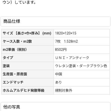
ウン）しています。
商品仕様
サイズ 【長さ×巾×厚み】 (mm)
1820×120×15
ケース入数・m2数
7枚 1.528m2
m2単価（税別）
8502円
タイプ
ＵＮＩ・アンティーク
塗装
ウレタン塗装・ダークブラウン色
生産国・原産国
中国
エンドマッチ
あり
ホルムアルデヒド発散等級
規制対象外
他の写真