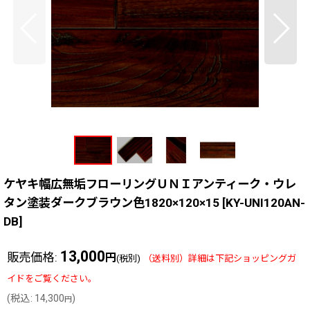
ケヤキ幅広無垢フローリングＵＮＩアンティーク・ウレ
タン塗装ダークブラウン色1820×120×15
[
KY-UNI120AN-
DB
]
13,000
販売価格
:
円
(税別)
(
税込
:
14,300
)
円