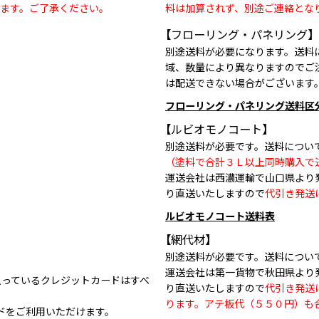
ます。ご了承ください。
料は加算されず、別途ご連絡とな
【フローリング・パネリング】
別途送料が必要になります。送料
域、数量により異なりますのでご
は配送できない場合がございます
フローリング・パネリング送料区
【ルビオモノコート】
別途送料が必要です。送料につい
（塗料で合計３Ｌ以上同時購入で
運送会社は西濃運輸で山口県より
り直送いたしますので
代引き発送
ルビオモノコート送料表
【網代材】
別途送料が必要です。送料につい
運送会社は第一貨物で秋田県より
クの入っているクレジットカードはすべ
り直送いたしますので
代引き発送
ります。アテ板代（５５０円）も
ドをご利用いただけます。