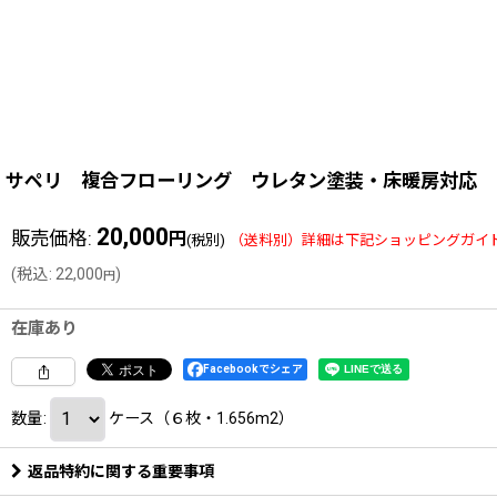
サペリ 複合フローリング ウレタン塗装・床暖房対応 181
20,000
販売価格
:
円
(税別)
(
税込
:
22,000
)
円
在庫あり
Facebookでシェア
数量
:
ケース（６枚・1.656m2）
返品特約に関する重要事項