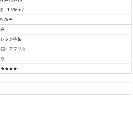
枚 1.636m2
2225円
複合
ウレタン塗装
中国・アフリカ
あり
Ｆ★★★★