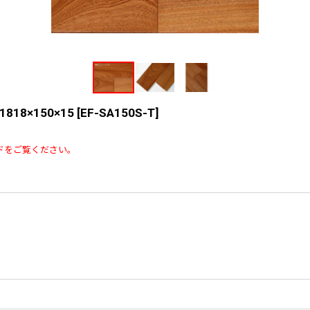
8×150×15
[
EF-SA150S-T
]