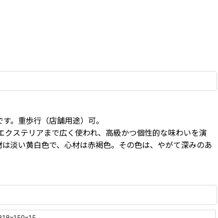
です。重歩行（店舗用途）可。
エクステリアまで広く使われ、高級かつ個性的な味わいを演
材は淡い黄白色で、心材は赤褐色。その色は、やがて深みのあ
818×150×15