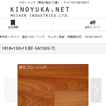
フローリング（無垢/複合/三層）‐サペリ-EF-SA150S-T
会社概要
送料について
サペリ
>
サペリ 複合フローリング ウレタン塗装・床暖房対応 1818×150×15
8×150×15
[
EF-SA150S-T
]