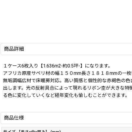
商品詳細
１ケース6枚入り【1.636m2-約0.5坪-】になります。
アフリカ原産サペリ材の幅１５０mm長さ１８１８mmの一枚
無垢調幅広材で床暖房対応。
高い質感と個性的な赤褐色の色
出します。光の反射具合によって現れるリボン杢が大きな特
る色に変化していくなど経年変化も愉しむことができます。
商品仕様
サイズ 【長さ×巾×厚み】 (mm)