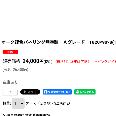
オーク複合パネリング無塗装 Ａグレード 1820×90×8(1)
24,000
販売価格
:
円
(税別)
(
税込
:
26,400
)
円
在庫あり
Facebookでシェア
数量
:
ケース（２０枚・3.276m2）
返品特約に関する重要事項