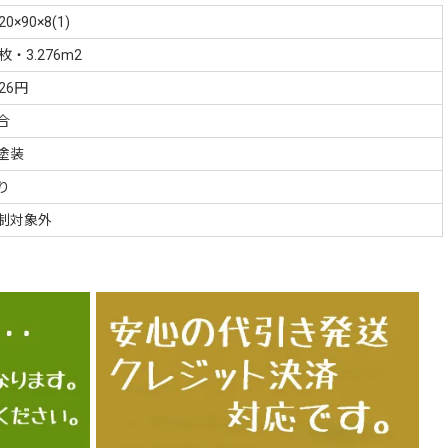
20×90×8(1)
0枚・3.276m2
326円
合
塗装
り
制対象外