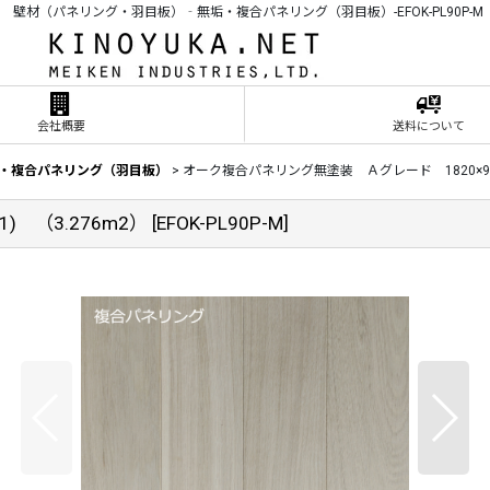
壁材（パネリング・羽目板）‐無垢・複合パネリング（羽目板）-EFOK-PL90P-M
会社概要
送料について
・複合パネリング（羽目板）
>
オーク複合パネリング無塗装 Ａグレード 1820×90×8
 （3.276m2）
[
EFOK-PL90P-M
]