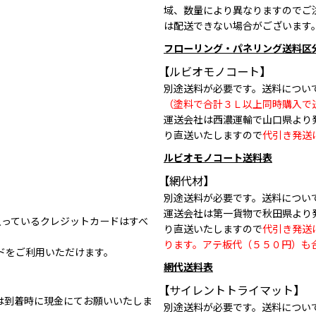
域、数量により異なりますのでご
は配送できない場合がございます
フローリング・パネリング送料区
【ルビオモノコート】
別途送料が必要です。送料につい
（塗料で合計３Ｌ以上同時購入で
運送会社は西濃運輸で山口県より
り直送いたしますので
代引き発送
ルビオモノコート送料表
【網代材】
別途送料が必要です。送料につい
運送会社は第一貨物で秋田県より
クの入っているクレジットカードはすべ
り直送いたしますので
代引き発送
ります。アテ板代（５５０円）も
ドをご利用いただけます。
網代送料表
【サイレントトライマット】
は到着時に現金にてお願いいたしま
別途送料が必要です。送料につい