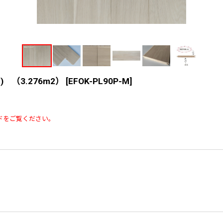
 （3.276m2）
[
EFOK-PL90P-M
]