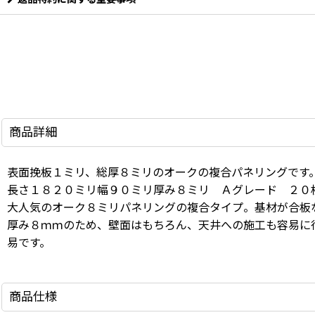
商品詳細
表面挽板１ミリ、総厚８ミリのオークの複合パネリングです
長さ１８２０ミリ幅９０ミリ厚み８ミリ Ａグレード ２０
大人気のオーク８ミリパネリングの複合タイプ。基材が合板
厚み８ｍｍのため、壁面はもちろん、天井への施工も容易に
易です。
商品仕様