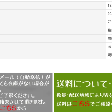
18
2
7
複
無
あ
規