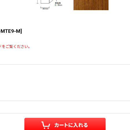
-MTE9-M
]