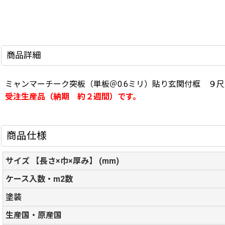
商品詳細
ミャンマーチーク突板（単板＠0.6ミリ）貼り玄関付框 ９
受注生産品（納期 約２週間）です。
商品仕様
サイズ 【長さ×巾×厚み】 (mm)
ケース入数・m2数
塗装
生産国・原産国