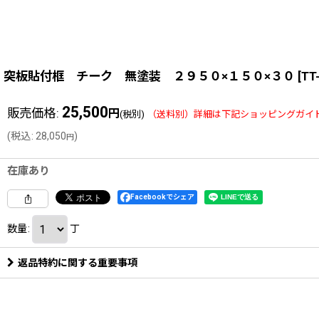
突板貼付框 チーク 無塗装 ２９５０×１５０×３０
[
TT
25,500
販売価格
:
円
(税別)
(
税込
:
28,050
)
円
在庫あり
Facebookでシェア
数量
:
丁
返品特約に関する重要事項