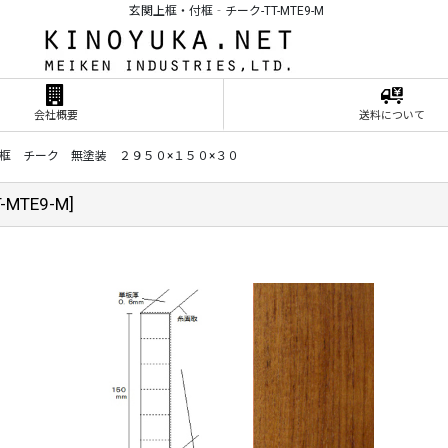
玄関上框・付框‐チーク-TT-MTE9-M
会社概要
送料について
框 チーク 無塗装 ２９５０×１５０×３０
T-MTE9-M
]