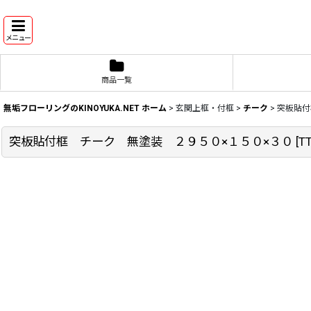
メニュー
商品一覧
無垢フローリングのKINOYUKA.NET ホーム
>
玄関上框・付框
>
チーク
>
突板貼付
突板貼付框 チーク 無塗装 ２９５０×１５０×３０
[
T