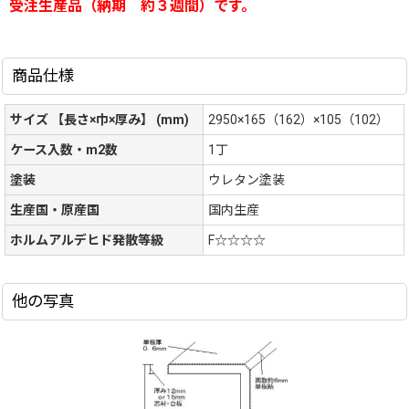
受注生産品（納期 約３週間）です。
商品仕様
サイズ 【長さ×巾×厚み】 (mm)
2950×165（162）×105（102）
ケース入数・m2数
1丁
塗装
ウレタン塗装
生産国・原産国
国内生産
ホルムアルデヒド発散等級
F☆☆☆☆
他の写真