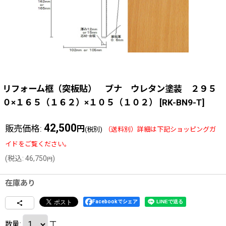
リフォーム框（突板貼） ブナ ウレタン塗装 ２９５
０×１６５（１６２）×１０５（１０２）
[
RK-BN9-T
]
42,500
販売価格
:
円
(税別)
(
税込
:
46,750
)
円
在庫あり
Facebookでシェア
数量
:
丁