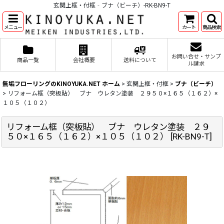
玄関上框・付框‐ブナ（ビーチ）-RK-BN9-T
メニュー
カート
商品検索
お問い合せ・サンプ
商品一覧
会社概要
送料について
ル請求
無垢フローリングのKINOYUKA.NET ホーム
>
玄関上框・付框
>
ブナ（ビーチ）
>
リフォーム框（突板貼） ブナ ウレタン塗装 ２９５０×１６５（１６２）×
１０５（１０２）
リフォーム框（突板貼） ブナ ウレタン塗装 ２９
５０×１６５（１６２）×１０５（１０２）
[
RK-BN9-T
]