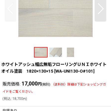
ホワイトアッシュ幅広無垢フローリングＵＮＩホワイト
オイル塗装 1820×130×15
[
WA-UNI130-O#101
]
17,000
販売価格
:
円
(税別)
(
税込
:
18,700
)
円
在庫あり