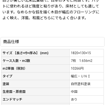
白さが美しい北米広葉樹で、日本のタモと同類です。バッ
トに使われるほど強度と粘りがあり、床材としても適して
います。なめらかな弧を描く木目が幅広のフローリングに
よく映え、洋風、和風どちらにでもよく合います。
商品仕様
サイズ 【長さ×巾×厚み】 (mm)
1820×130×15
ケース入数・m2数
7枚 1.656m2
m2単価（税別）
10266円
タイプ
幅広・ＵＮＩ
塗装
自然塗料塗装
生産国・原産国
中国
エンドマッチ
あり