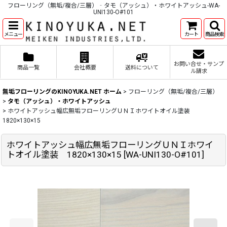
フローリング（無垢/複合/三層）‐タモ（アッシュ）・ホワイトアッシュ-WA-
UNI130-O#101
メニュー
カート
商品検索
お問い合せ・サンプ
商品一覧
会社概要
送料について
ル請求
無垢フローリングのKINOYUKA.NET ホーム
>
フローリング（無垢/複合/三層）
>
タモ（アッシュ）・ホワイトアッシュ
>
ホワイトアッシュ幅広無垢フローリングＵＮＩホワイトオイル塗装
1820×130×15
ホワイトアッシュ幅広無垢フローリングＵＮＩホワイ
トオイル塗装 1820×130×15
[
WA-UNI130-O#101
]