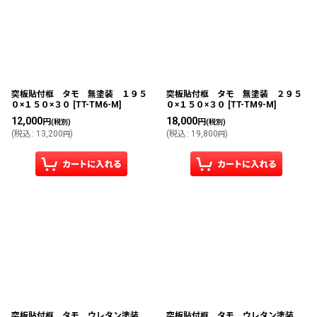
突板貼付框 タモ 無塗装 １９５
突板貼付框 タモ 無塗装 ２９５
０×１５０×３０
[
TT-TM6-M
]
０×１５０×３０
[
TT-TM9-M
]
12,000
18,000
円
円
(税別)
(税別)
(
税込
:
13,200
)
(
税込
:
19,800
)
円
円
突板貼付框 タモ ウレタン塗装
突板貼付框 タモ ウレタン塗装