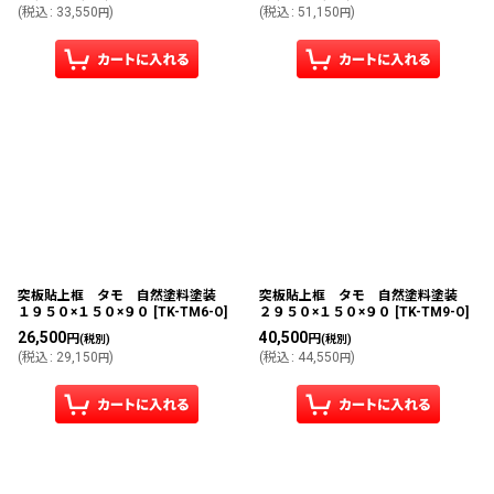
(
税込
:
33,550
)
(
税込
:
51,150
)
円
円
突板貼上框 タモ 自然塗料塗装
突板貼上框 タモ 自然塗料塗装
１９５０×１５０×９０
[
TK-TM6-O
]
２９５０×１５０×９０
[
TK-TM9-O
]
26,500
40,500
円
円
(税別)
(税別)
(
税込
:
29,150
)
(
税込
:
44,550
)
円
円