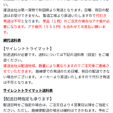
い。
運送会社は第一貨物で秋田県より発送となります。日曜、祝日の配
送はお受けできません。 製造工場より直送いたしますので
代引き
発送は不可
となります。
単品（１枚）のご注文の場合はアテ板が必
要になります。アテ板代（５５０円）も合わせてお支払い願いま
す。
網代送料表
【サイレントトライマット】
別途送料が必要です。送料については下記の送料表（目安）をご確
認ください。
運送会社は配送地域、数量により異なりますのでご注文後ご連絡さ
せていただきます。
路線便での発送のため日曜、祝日の配送できな
い場合がございます。 メーカーより直送いたしますので代引き発送
は不可となります。
サイレントトライマット送料表
【配送日時指定も承ります】
配送日時をご指定の場合は、ご注文日より４営業日以降をご指定く
ださい。ただし、路線便配送の場合は確約はできかねます。予めご