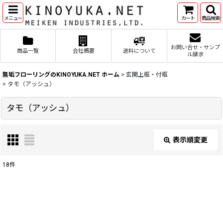
メニュー
カート
商品検索
お問い合せ・サンプ
商品一覧
会社概要
送料について
ル請求
無垢フローリングのKINOYUKA.NET ホーム
>
玄関上框・付框
>
タモ（アッシュ）
タモ（アッシュ）
表示順変更
閉じる
18
件
表示数
:
並び順
: