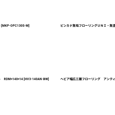
5
[
MKP-OPC130S-M
]
ピンカド無垢フローリングＵＮＩ・無塗装 
DM×140×14
[
HV3-140AN-BW
]
ヘビア幅広三層フローリング アンティー