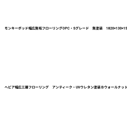
モンキーポッド幅広無垢フローリングOPC・Sグレード 無塗装 1820×130×1
ヘビア幅広三層フローリング アンティーク・UVウレタン塗装Ｂウォールナット R