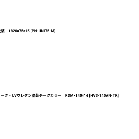
1820×75×15
[
PN-UNI75-M
]
ク・UVウレタン塗装チークカラー RDM×140×14
[
HV3-140AN-TK
]