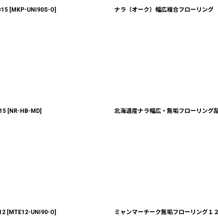
15
[
MKP-UNI90S-O
]
ナラ（オーク）幅広複合フローリング 無
15
[
NR-HB-MD
]
北海道産ナラ幅広・無垢フローリング乱尺
12
[
MTE12-UNI90-O
]
ミャンマーチーク無垢フローリング１２ミリ