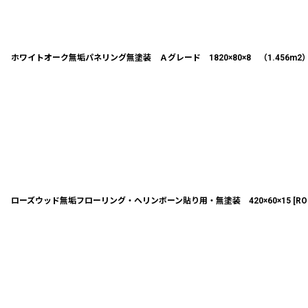
ホワイトオーク無垢パネリング無塗装 Ａグレード 1820×80×8 （1.456m2
ローズウッド無垢フローリング・ヘリンボーン貼り用・無塗装 420×60×15
[
RO