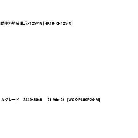
料塗装 乱尺×125×18
[
HK18-RN125-O
]
レード 2440×80×8 （1.96m2）
[
WOK-PL80P24-M
]