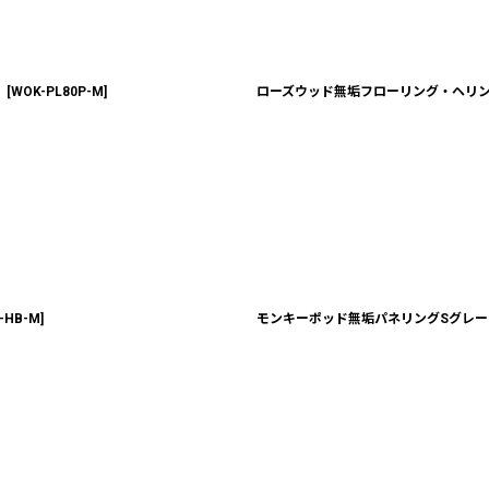
）
[
WOK-PL80P-M
]
ローズウッド無垢フローリング・ヘリンボ
-HB-M
]
モンキーポッド無垢パネリングSグレード 無