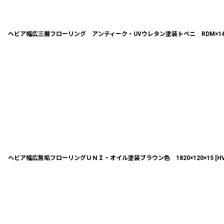
ヘビア幅広三層フローリング アンティーク・UVウレタン塗装トペニ RDM×140
ヘビア幅広無垢フローリングＵＮＩ・オイル塗装ブラウン色 1820×120×15
[
H