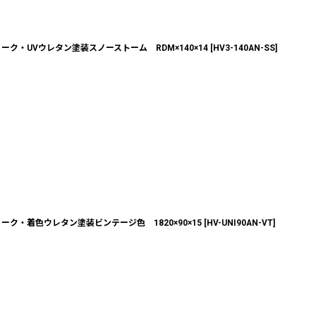
ク・UVウレタン塗装スノーストーム RDM×140×14
[
HV3-140AN-SS
]
ク・着色ウレタン塗装ビンテージ色 1820×90×15
[
HV-UNI90AN-VT
]