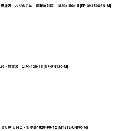
塗装 おびのこめ 床暖房対応 1820×150×15
[
EF-OK150OBN-M
]
・無塗装 乱尺×120×15
[
NR-RN120-M
]
厚 ＵＮＩ・無塗装1820×90×12
[
MTE12-UNI90-M
]