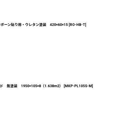
ーン貼り用・ウレタン塗装 420×60×15
[
RO-HB-T
]
塗装 1950×105×8（1.638m2）
[
MKP-PL105S-M
]