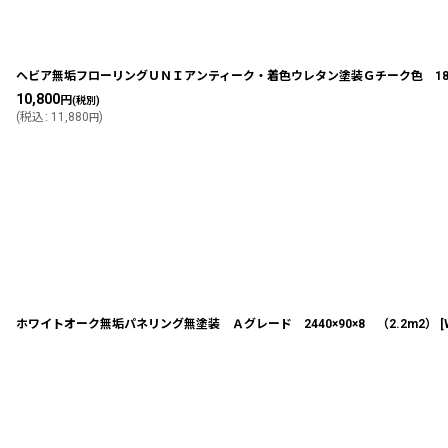
ヘビア無垢フローリングＵＮＩアンティーク・着色ウレタン塗装Ｇチーク色 1820
10,800
円
(税別)
(
税込
:
11,880
)
円
ホワイトオーク無垢パネリング無塗装 Ａグレード 2440×90×8 （2.2m2）
[