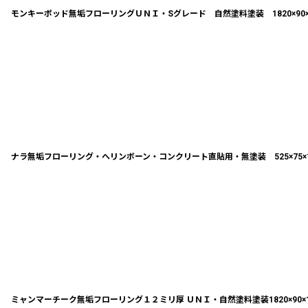
モンキーポッド無垢フローリングＵＮＩ・Sグレード 自然塗料塗装 1820×90×
ナラ無垢フローリング・ヘリンボーン・コンクリート直貼用・無塗装 525×75×
ミャンマーチーク無垢フローリング１２ミリ厚 ＵＮＩ・自然塗料塗装1820×90×