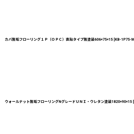
カバ無垢フローリング１Ｐ（ＯＰＣ）直貼タイプ無塗装606×75×15
[
KB-1P75-
ウォールナット無垢フローリングNグレードＵＮＩ・ウレタン塗装1820×90×15
[