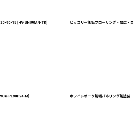
×90×15
[
HV-UNI90AN-TK
]
ヒッコリー無垢フローリング・幅広・自然塗
WOK-PL90P24-M
]
ホワイトオーク無垢パネリング無塗装 Ａグ