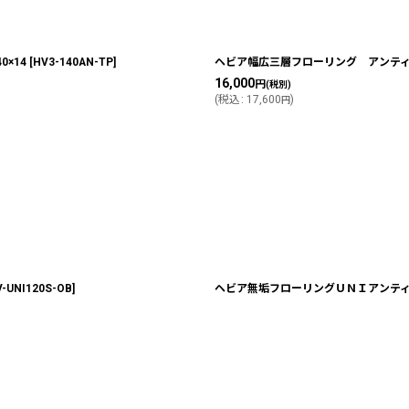
×14
[
HV3-140AN-TP
]
ヘビア幅広三層フローリング アンティー
16,000
円
(税別)
(
税込
:
17,600
)
円
V-UNI120S-OB
]
ヘビア無垢フローリングＵＮＩアンティー