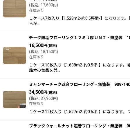
(
税込
:
17,600
)
円
在庫あり
１ケース7枚入り【1.528m2-約0.5坪弱-】になり
らか…
チーク無垢フローリング１２ミリ厚ＵＮＩ・無塗装 1820
16,500
円
(税別)
(
税込
:
18,150
)
円
在庫あり
１ケース10枚入り【1.638m2-約0.5坪-】に
銘木の気品を兼…
ミャンマーチーク遮音フローリング・無塗装 909×140×
34,500
円
(税別)
(
税込
:
37,950
)
円
在庫あり
１ケース12枚入り【1.527m2-約0.5坪-】になりま
ブラックウォールナット遮音フローリング・無塗装 909×1