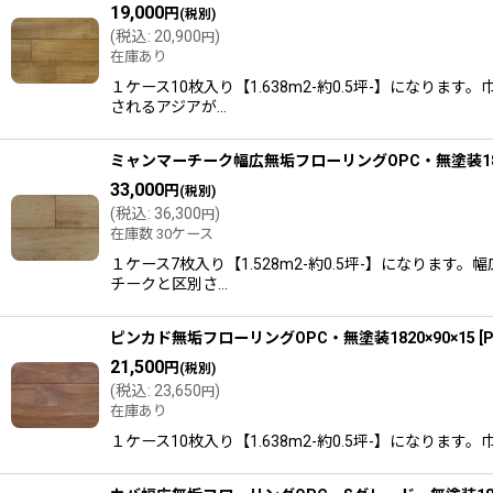
19,000
円
(税別)
(
税込
:
20,900
)
円
在庫あり
１ケース10枚入り【1.638m2-約0.5坪-】に
されるアジアが…
ミャンマーチーク幅広無垢フローリングOPC・無塗装1820
33,000
円
(税別)
(
税込
:
36,300
)
円
在庫数 30ケース
１ケース7枚入り【1.528m2-約0.5坪-】にな
チークと区別さ…
ピンカド無垢フローリングOPC・無塗装1820×90×15
[
21,500
円
(税別)
(
税込
:
23,650
)
円
在庫あり
１ケース10枚入り【1.638m2-約0.5坪-】にな