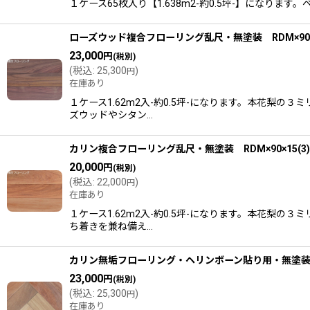
１ケース65枚入り【1.638m2-約0.5坪-】にな
ローズウッド複合フローリング乱尺・無塗装 RDM×90×1
23,000
円
(税別)
(
税込
:
25,300
)
円
在庫あり
１ケース1.62m2入-約0.5坪-になります。本花
ズウッドやシタン…
カリン複合フローリング乱尺・無塗装 RDM×90×15(3)
20,000
円
(税別)
(
税込
:
22,000
)
円
在庫あり
１ケース1.62m2入-約0.5坪-になります。本花
ち着きを兼ね備え…
カリン無垢フローリング・ヘリンボーン貼り用・無塗装 42
23,000
円
(税別)
(
税込
:
25,300
)
円
在庫あり