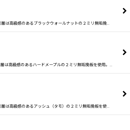
L45) 表層は高級感のあるブラックウォールナットの２ミリ無垢挽…
45) 表層は高級感のあるハードメープルの２ミリ無垢挽板を使用。…
L45) 表層は高級感のあるアッシュ（タモ）の２ミリ無垢挽板を使…