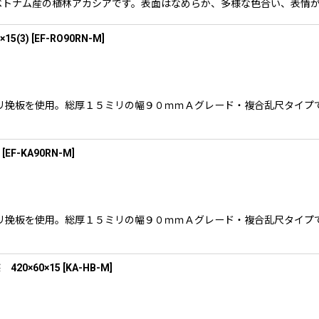
ります。ベトナム産の植林アカシアです。表面はなめらか、多様な色合い、表情
5(3)
[
EF-RO90RN-M
]
梨の３ミリ挽板を使用。総厚１５ミリの幅９０ｍｍＡグレード・複合乱尺タ
[
EF-KA90RN-M
]
梨の３ミリ挽板を使用。総厚１５ミリの幅９０ｍｍＡグレード・複合乱尺タ
0×60×15
[
KA-HB-M
]