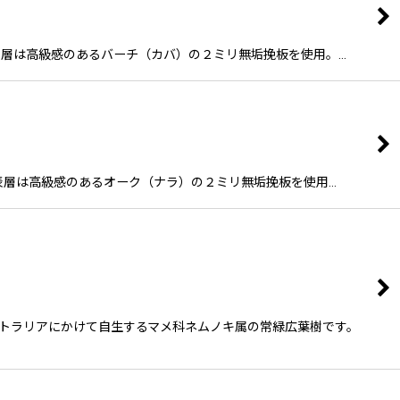
45) 表層は高級感のあるバーチ（カバ）の２ミリ無垢挽板を使用。…
L45) 表層は高級感のあるオーク（ナラ）の２ミリ無垢挽板を使用…
オーストラリアにかけて自生するマメ科ネムノキ属の常緑広葉樹です。