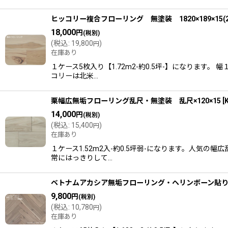
ヒッコリー複合フローリング 無塗装 1820×189×15(2
18,000
円
(税別)
(
税込
:
19,800
)
円
在庫あり
１ケース5枚入り【1.72m2-約0.5坪-】になりま
コリーは北米…
栗幅広無垢フローリング乱尺・無塗装 乱尺×120×15
[
14,000
円
(税別)
(
税込
:
15,400
)
円
在庫あり
１ケース1.52m2入-約0.5坪弱-になります。人
常にはっきりして…
ベトナムアカシア無垢フローリング・ヘリンボーン貼り用・
9,800
円
(税別)
(
税込
:
10,780
)
円
在庫あり