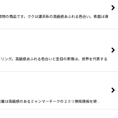
な幅広一枚物の商品です。ククは濃茶系の高級感あふれる色合い。表面は滑
フローリング。高級感あふれる色合いと杢目の表情は、世界を代表する
L45) 表層は高級感のあるミャンマーチークの２ミリ無垢挽板を使…