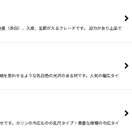
干の色差（赤白）、入皮、生節が入るクレードです。 迫力があり上品で
まるで絹を思わせるような乳白色の光沢のある材です。人気の幅広タイ
なる組合せです。カリンの巾広ものの乱尺タイプ！貴重な樹種の巾広タイ