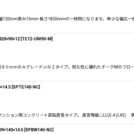
絞り込む
ます。幅120mm厚み15mm 長さ1820mmの一枚物になります。希少
×90×12
[
TE12-UNI90-M
]
なります。幅９０ｍｍのＡグレードＵＮＩタイプ。耐久性に優れたチーク材の
14.5
[
SPTE140-NC
]
す。 マンション用コンクリート直貼遮音タイプ。 遮音等級△LL(I)-4 (
40×14.5
[
SPBW140-NC
]