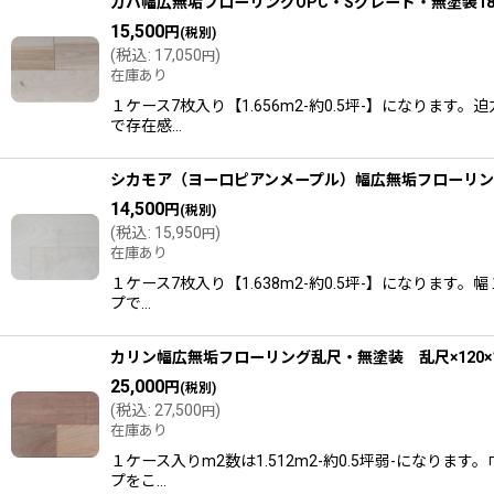
カバ幅広無垢フローリングOPC・Sグレード・無塗装1820
15,500
円
(税別)
(
税込
:
17,050
)
円
在庫あり
１ケース7枚入り【1.656m2-約0.5坪-】になり
で存在感…
シカモア（ヨーロピアンメープル）幅広無垢フローリングＵＮ
14,500
円
(税別)
(
税込
:
15,950
)
円
在庫あり
１ケース7枚入り【1.638m2-約0.5坪-】にな
プで…
カリン幅広無垢フローリング乱尺・無塗装 乱尺×120×
25,000
円
(税別)
(
税込
:
27,500
)
円
在庫あり
１ケース入りm2数は1.512m2-約0.5坪弱-になり
プをこ…