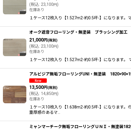
(
税込
:
23,100
)
円
在庫あり
１ケース12枚入り【1.527m2-約0.5坪-】になりま
オーク遮音フローリング・無塗装 ブラッシング加工 909×
21,000
円
(税別)
(
税込
:
23,100
)
円
在庫あり
１ケース12枚入り【1.527m2-約0.5坪-】になりま
アルビジア無垢フローリングUNI・無塗装 1820×90×1
13,500
円
(税別)
(
税込
:
14,850
)
円
在庫あり
１ケース10枚入り【1.638m2-約0.5坪-】にな
重厚感のあるマ…
ミャンマーチーク無垢フローリングＵＮＩ・無塗装1820×