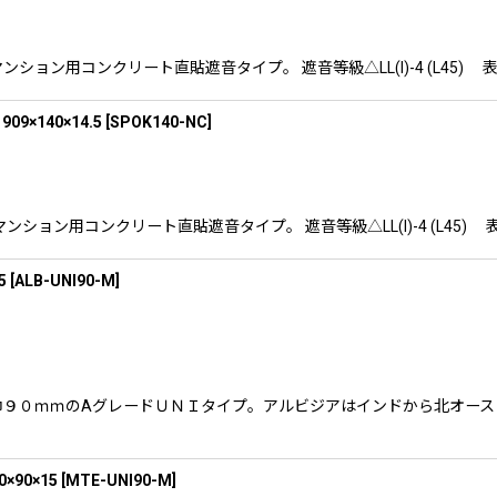
す。マンション用コンクリート直貼遮音タイプ。 遮音等級△LL(I)-4 (L
140×14.5
[
SPOK140-NC
]
す。 マンション用コンクリート直貼遮音タイプ。 遮音等級△LL(I)-4 (
5
[
ALB-UNI90-M
]
ります。巾９０ｍｍのAグレードＵＮＩタイプ。アルビジアはインドから北
90×15
[
MTE-UNI90-M
]