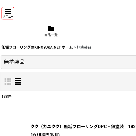
メニュー
商品一覧
無垢フローリングのKINOYUKA.NET ホーム
>
無塗装品
無塗装品
138
件
表示数
:
並び順
:
クク（カユクク）無垢フローリングOPC・無塗装 1820×
16,000
円
(税別)