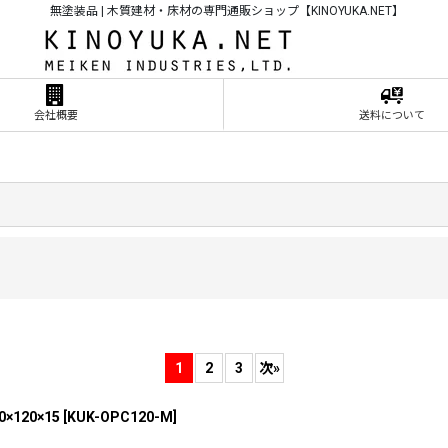
無塗装品 | 木質建材・床材の専門通販ショップ【KINOYUKA.NET】
会社概要
送料について
1
2
3
次
»
120×15
[
KUK-OPC120-M
]