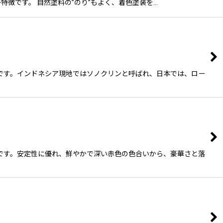
が特徴です。 自然塗料の”のり”もよく、着色塗装を…
イプです。インドネシア現地ではソノクリンと呼ばれ、日本では、ロー
イプです。安定性に優れ、鮮やかで深い赤色の色合いから、豪華さと落