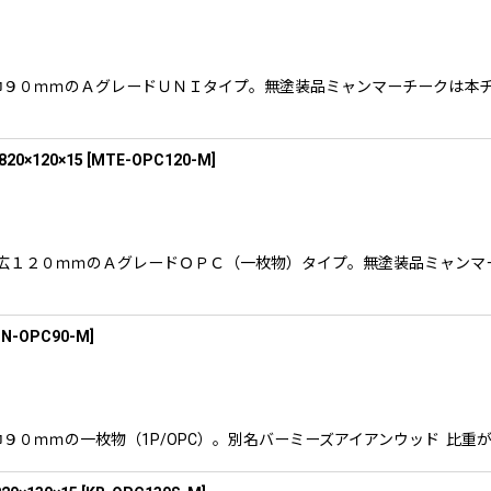
なります。巾９０ｍｍのＡグレードＵＮＩタイプ。無塗装品ミャンマーチーク
×120×15
[
MTE-OPC120-M
]
ります。幅広１２０ｍｍのＡグレードＯＰＣ（一枚物）タイプ。無塗装品ミャ
PN-OPC90-M
]
ります。巾９０ｍｍの一枚物（1P/OPC）。別名バーミーズアイアンウッド