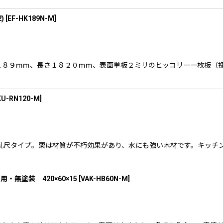
)
[
EF-HK189N-M
]
す。 幅１８９ｍｍ、長さ１８２０ｍｍ、表面単板２ミリのヒッコリー一枚板
KU-RN120-M
]
気の幅広乱尺タイプ。栗は材質が不朽効果があり、水にも強い木材です。キ
無塗装 420×60×15
[
VAK-HB60N-M
]