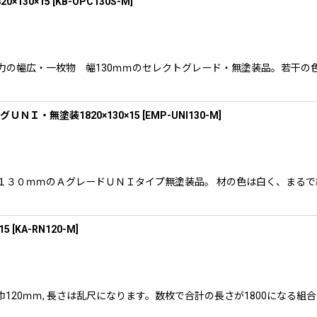
×130×15
[
KB-OPC130S-M
]
ます。迫力の幅広・一枚物 幅130ｍｍのセレクトグレード・無塗装品。若
Ｉ・無塗装1820×130×15
[
EMP-UNI130-M
]
ります。幅１３０ｍｍのＡグレードＵＮＩタイプ無塗装品。 材の色は白く、
15
[
KA-RN120-M
]
ます。巾120ｍｍ, 長さは乱尺になります。数枚で合計の長さが1800に