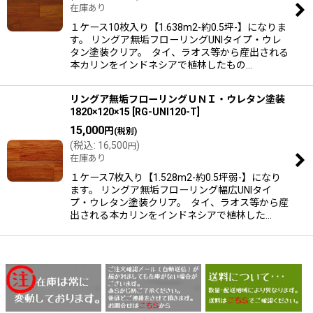
在庫あり
絞り込む
１ケース10枚入り【1.638m2-約0.5坪-】になりま
す。 リングア無垢フローリングUNIタイプ・ウレ
タン塗装クリア。 タイ、ラオス等から産出される
本カリンをインドネシアで植林したもの…
リングア無垢フローリングＵＮＩ・ウレタン塗装
1820×120×15
[
RG-UNI120-T
]
15,000
円
(税別)
(
税込
:
16,500
)
円
在庫あり
１ケース7枚入り【1.528m2-約0.5坪弱-】になり
ます。 リングア無垢フローリング幅広UNIタイ
プ・ウレタン塗装クリア。 タイ、ラオス等から産
出される本カリンをインドネシアで植林した…