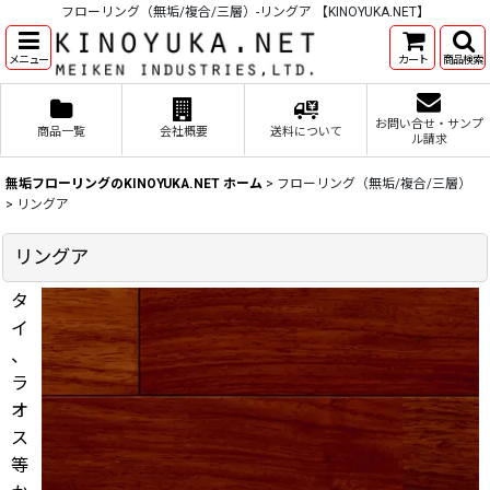
フローリング（無垢/複合/三層）-リングア 【KINOYUKA.NET】
メニュー
カート
商品検索
お問い合せ・サンプ
商品一覧
会社概要
送料について
ル請求
無垢フローリングのKINOYUKA.NET ホーム
>
フローリング（無垢/複合/三層）
>
リングア
リングア
タ
イ
、
ラ
オ
ス
等