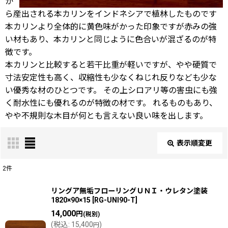
か
ら産出される本カリンをインドネシアで植林したものです
本カリンより全体的に黄色味がかった印象ですが赤みの強
い材もあり、本カリンと同じように色合いが混ざるのが特
徴です。
本カリンと比較すると若干比重が軽いですが、やや硬質で
寸法安定性も高く、収縮性も少なくねじれ反りなども少な
い優秀な材のひとつです。 その上シロアリ等の害虫にも強
く耐水性にも優れるのが特徴の材です。 れるものもあり、
やや不規則な木目が何とも言えない良い味を出します。
表示順変更
閉じる
2
件
表示数
:
リングア無垢フローリングＵＮＩ・ウレタン塗装
1820×90×15
[
RG-UNI90-T
]
14,000
円
(税別)
並び順
:
(
税込
:
15,400
)
円