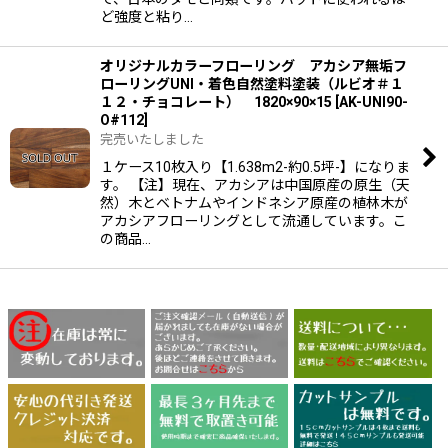
ど強度と粘り…
オリジナルカラーフローリング アカシア無垢フ
ローリングUNI・着色自然塗料塗装（ルビオ＃１
１２・チョコレート） 1820×90×15
[
AK-UNI90-
O#112
]
完売いたしました
１ケース10枚入り【1.638m2-約0.5坪-】になりま
す。 【注】現在、アカシアは中国原産の原生（天
然）木とベトナムやインドネシア原産の植林木が
アカシアフローリングとして流通しています。こ
の商品…