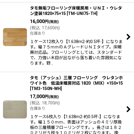
タモ無垢フローリング床暖房用・ＵＮＩ・ウレタ
ン塗装1820×75×15
[
TM-UNI75-TH
]
16,000
円
(税別)
(
税込
:
17,600
)
円
在庫あり
１ケース12枚入り【1.638m2-約0.5坪-】になりま
す。幅７５ｍｍのＡグレードＵＮＩタイプ。床暖
房対応品。フローリングとしては、スタンダード
で、力強い木目が出ながら落ち着いた雰囲気にな
ります。野…
タモ（アッシュ）三層 フローリング ウレタンホ
ワイト色 低温床暖房対応 1820（MIX）×150×15
[
TM3-150N-WH
]
17,000
円
(税別)
(
税込
:
18,700
)
円
在庫あり
１ケース6枚入り【1.638m2-約0.5坪-】になりま
す。幅１５０ｍｍ、表面はアッシュの４ミリ厚挽
板の三層積層フローリングです。。長さは１８２
０ミリが５枚９１０ミリが２枚になります。 挽