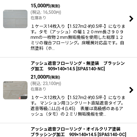
15,000
円
(税別)
(
税込
:
16,500
)
円
在庫あり
１ケース14枚入り【1.527m2-約0.5坪-】になりま
す。タモ（アッシュ）の幅１２０mm長さ９０９
mmの一枚物２mm無垢挽板を使用した総厚１２
ミリの複合フローリング。床暖房対応品です。自
然塗料（ホ…
アッシュ遮音フローリング・無塗装 ブラッシン
グ加工 909×140×14.5
[
SPAS140-NC
]
21,000
円
(税別)
(
税込
:
23,100
)
円
在庫あり
１ケース12枚入り【1.527m2-約0.5坪-】になりま
す。 マンション用コンクリート直貼遮音タイプ。
遮音等級△LL(I)-4 (L45) 表層は高級感のあるア
ッシュ（タモ）の２ミリ無垢挽板を使…
アッシュ遮音フローリング・オイルクリア塗装
ブラッシング加工 909×140×14.5
[
SPAS140-OC
]