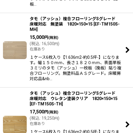
板…
タモ（アッシュ）複合フローリングSグレード
床暖対応 無塗装 1820×150×15
[
EF-TM150S-
MH
]
15,000
円
(税別)
(
税込
:
16,500
)
円
在庫あり
１ケース6枚入り【1.636m2-約0.5坪-】になりま
す。幅１５０ｍｍ、長さ１８２０ｍｍ、表面単板
３ミリのタモ（アッシュ）一枚板（挽板）貼り複
合フローリング。無塗料品ＡＳグレード。床暖房
対応品&nb…
タモ（アッシュ）複合フローリングSグレード
床暖対応 ウレタン塗装クリア 1820×150×15
[
EF-TM150S-TH
]
17,500
円
(税別)
(
税込
:
19,250
)
円
在庫あり
１ケース6枚入り【1.636m2-約0.5坪-】になりま