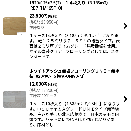
1820×125×7.5(2) １４枚入り（3.185m2）
[
RB7-TM125P-O
]
23,500
円
(税別)
(
税込
:
25,850
)
円
在庫あり
１ケース14枚入り【3.185m2-約１坪-】になりま
す。 幅１２５ミリ厚７．５ミリの複合タイプ。表
面は２ミリ厚プライムグレード無垢挽板を使用。
オイル塗装クリア。フローリングとしては、スタ
ンダードで、…
ホワイトアッシュ無垢フローリングＵＮＩ・無塗
装1820×90×15
[
WA-UNI90-M
]
12,000
円
(税別)
(
税込
:
13,200
)
円
在庫数 29ケース
１ケース10枚入り【1.638m2-約0.5坪-】になりま
す。巾９０ｍｍのＡグレードＵＮＩタイプ無塗装
品。白さが美しい北米広葉樹で、日本のタモと同
類です。バットに使われるほど強度と粘りがあ
り、床材とし…