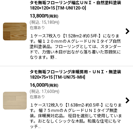
タモ無垢フローリング幅広ＵＮＩ・自然塗料塗装
1820×120×15
[
TM-UNI120-O
]
13,800
円
(税別)
(
税込
:
15,180
)
円
在庫あり
１ケース7枚入り【1.528m2-約0.5坪-】になりま
す。幅１２０ｍｍのＡグレードＵＮＩタイプ自然
塗料塗装品。フローリングとしては、スタンダー
ドで、力強い木目が出ながら落ち着いた雰囲気に
なります。野…
タモ無垢フローリング床暖房用・ＵＮＩ・無塗装
1820×75×15
[
TM-UNI75-MH
]
16,000
円
(税別)
(
税込
:
17,600
)
円
在庫あり
１ケース12枚入り【1.638m2-約0.5坪-】になりま
す。 幅７５ｍｍのＡグレードＵＮＩタイプ無塗
装。床暖房対応品。 柾目を選別して使用していま
す。おとなしくシックな木肌。和風な住宅にもマ
ッチ…