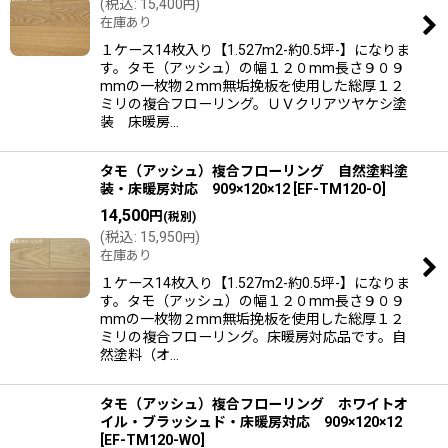
(
税込
:
15,400
)
円
在庫あり
１ケース14枚入り【1.527m2-約0.5坪-】になりま
す。タモ（アッシュ）の幅１２０mm長さ９０９
mmの一枚物２mm無垢挽板を使用した総厚１２
ミリの複合フローリング。ＵＶクリアツヤケシ塗
装 床暖房…
タモ（アッシュ）複合フローリング 自然塗料塗
装・床暖房対応 909×120×12
[
EF-TM120-O
]
14,500
円
(税別)
(
税込
:
15,950
)
円
在庫あり
１ケース14枚入り【1.527m2-約0.5坪-】になりま
す。タモ（アッシュ）の幅１２０mm長さ９０９
mmの一枚物２mm無垢挽板を使用した総厚１２
ミリの複合フローリング。床暖房対応品です。自
然塗料（オ…
タモ（アッシュ）複合フローリング ホワイトオ
イル・ブラッシュド・床暖房対応 909×120×12
[
EF-TM120-WO
]