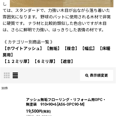
し
ては、スタンダードで、力強い木目が出ながら落ち着いた
雰囲気になります。 野球のバットに使用される木材で非常
に硬質です。 ナラ材と比較的類似した色合いですが木目
は、さらに鮮明で力強い、はっきりした表情の材です。
《 カテゴリー別商品一覧 》
【ホワイトアッシュ】
【無垢】
【複合】
【幅広】
【床暖
房用】
【１２ミリ厚】
【６ミリ厚】
【遮音】
表示順変更
閉じる
30
件
表示数
:
アッシュ無垢フローリング・リフォーム用OPC・
無塗装 910×90×6
[
AS6-OPC90-M
]
19,500
円
(税別)
並び順
: