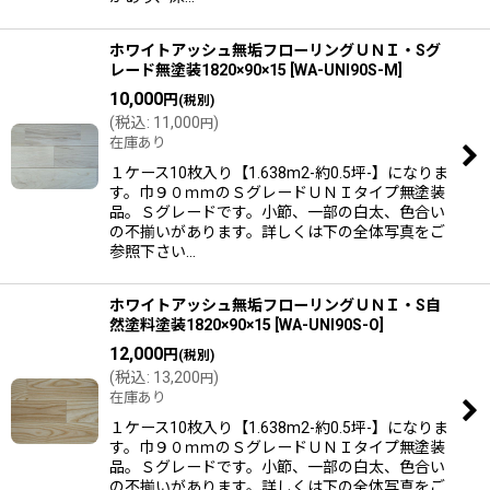
ホワイトアッシュ無垢フローリングＵＮＩ・Sグ
レード無塗装1820×90×15
[
WA-UNI90S-M
]
10,000
円
(税別)
(
税込
:
11,000
)
円
在庫あり
１ケース10枚入り【1.638m2-約0.5坪-】になりま
す。巾９０ｍｍのＳグレードＵＮＩタイプ無塗装
品。Ｓグレードです。小節、一部の白太、色合い
の不揃いがあります。詳しくは下の全体写真をご
参照下さい…
ホワイトアッシュ無垢フローリングＵＮＩ・S自
然塗料塗装1820×90×15
[
WA-UNI90S-O
]
12,000
円
(税別)
(
税込
:
13,200
)
円
在庫あり
１ケース10枚入り【1.638m2-約0.5坪-】になりま
す。巾９０ｍｍのＳグレードＵＮＩタイプ無塗装
品。Ｓグレードです。小節、一部の白太、色合い
の不揃いがあります。詳しくは下の全体写真をご