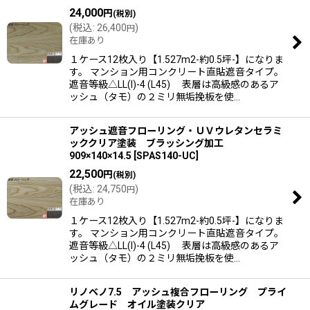
24,000
円
(税別)
(
税込
:
26,400
)
円
在庫あり
１ケース12枚入り【1.527m2-約0.5坪-】になりま
す。 マンション用コンクリート直貼遮音タイプ。
遮音等級△LL(I)-4 (L45) 表層は高級感のあるア
ッシュ（タモ）の２ミリ無垢挽板を使…
アッシュ遮音フローリング・ＵＶウレタンセラミ
ッククリア塗装 ブラッシング加工
909×140×14.5
[
SPAS140-UC
]
22,500
円
(税別)
(
税込
:
24,750
)
円
在庫あり
１ケース12枚入り【1.527m2-約0.5坪-】になりま
す。 マンション用コンクリート直貼遮音タイプ。
遮音等級△LL(I)-4 (L45) 表層は高級感のあるア
ッシュ（タモ）の２ミリ無垢挽板を使…
リノベノ7.5 アッシュ複合フローリング プライ
ムグレード オイル塗装クリア