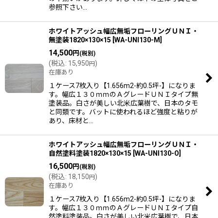
参照下さい…
ホワイトアッシュ幅広無垢フローリングＵＮＩ・
無塗装1820×130×15
[
WA-UNI130-M
]
14,500
円
(税別)
(
税込
:
15,950
)
円
在庫あり
１ケース7枚入り【1.656m2-約0.5坪-】になりま
す。幅広１３０ｍｍのＡグレードＵＮＩタイプ無
塗装品。白さが美しい北米広葉樹で、日本のタモ
と同類です。バットに使われるほど強度と粘りが
あり、床材と…
ホワイトアッシュ幅広無垢フローリングＵＮＩ・
自然塗料塗装1820×130×15
[
WA-UNI130-O
]
16,500
円
(税別)
(
税込
:
18,150
)
円
在庫あり
１ケース7枚入り【1.656m2-約0.5坪-】になりま
す。幅広１３０ｍｍのＡグレードＵＮＩタイプ自
然塗料塗装品。白さが美しい北米広葉樹で、日本