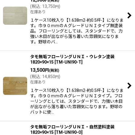
(税別)
(
税込
:
13,750
)
円
在庫あり
１ケース10枚入り【1.638m2-約0.5坪-】になりま
す。巾９０ｍｍのＡグレードＵＮＩタイプ無塗装
品。フローリングとしては、スタンダードで、力
強い木目が出ながら落ち着いた雰囲気になりま
す。野球のバ…
タモ無垢フローリングＵＮＩ・ウレタン塗装
1820×90×15
[
TM-UNI90-T
]
13,500
円
(税別)
(
税込
:
14,850
)
円
在庫あり
１ケース10枚入り【1.638m2-約0.5坪-】になりま
す。巾９０ｍｍのＡグレードＵＮＩタイプ。フロ
ーリングとしては、スタンダードで、力強い木目
が出ながら落ち着いた雰囲気になります。野球の
バットに使…
タモ無垢フローリングＵＮＩ・自然塗料塗装
1820×90×15
[
TM-UNI90-O
]