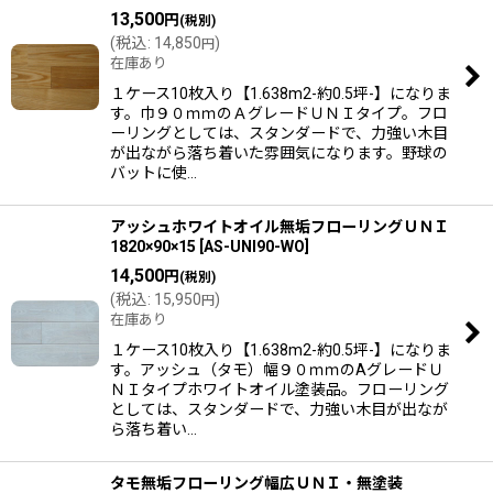
13,500
円
(税別)
(
税込
:
14,850
)
円
在庫あり
１ケース10枚入り【1.638m2-約0.5坪-】になりま
す。巾９０ｍｍのＡグレードＵＮＩタイプ。フロ
ーリングとしては、スタンダードで、力強い木目
が出ながら落ち着いた雰囲気になります。野球の
バットに使…
アッシュホワイトオイル無垢フローリングＵＮＩ
1820×90×15
[
AS-UNI90-WO
]
14,500
円
(税別)
(
税込
:
15,950
)
円
在庫あり
１ケース10枚入り【1.638m2-約0.5坪-】になりま
す。アッシュ（タモ）幅９０ｍｍのAグレードＵ
ＮＩタイプホワイトオイル塗装品。フローリング
としては、スタンダードで、力強い木目が出なが
ら落ち着い…
タモ無垢フローリング幅広ＵＮＩ・無塗装