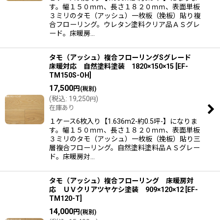
す。幅１５０ｍｍ、長さ１８２０ｍｍ、表面単板
３ミリのタモ（アッシュ）一枚板（挽板）貼り複
合フローリング。ウレタン塗料クリア品ＡＳグレ
ード。床暖房…
タモ（アッシュ）複合フローリングSグレード
床暖対応 自然塗料塗装 1820×150×15
[
EF-
TM150S-OH
]
17,500
円
(税別)
(
税込
:
19,250
)
円
在庫あり
１ケース6枚入り【1.636m2-約0.5坪-】になりま
す。幅１５０ｍｍ、長さ１８２０ｍｍ、表面単板
３ミリのタモ（アッシュ）一枚板（挽板）貼り三
層複合フローリング。自然塗料塗料品ＡＳグレー
ド。床暖房対…
タモ（アッシュ）複合フローリング 床暖房対
応 ＵＶクリアツヤケシ塗装 909×120×12
[
EF-
TM120-T
]
14,000
円
(税別)