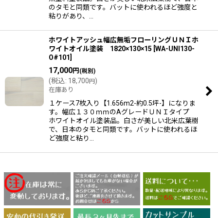
のタモと同類です。バットに使われるほど強度と
粘りがあり、…
ホワイトアッシュ幅広無垢フローリングＵＮＩホ
ワイトオイル塗装 1820×130×15
[
WA-UNI130-
O#101
]
17,000
円
(税別)
(
税込
:
18,700
)
円
在庫あり
１ケース7枚入り【1.656m2-約0.5坪-】になりま
す。幅広１３０ｍｍのAグレードＵＮＩタイプ
ホワイトオイル塗装品。白さが美しい北米広葉樹
で、日本のタモと同類です。バットに使われるほ
ど強度と粘り…