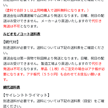
い。
（塗料で合計３Ｌ以上同時購入で送料無料になります。）
運送会社は西濃運輸で山口県より発送となります。日曜、祝日の配
送はお受けできません。 メーカーより直送いたしますので
代引き
発送は不可
となります。
ルビオモノコート送料表
【網代材】
別途送料が必要です。送料については下記の送料表をご確認くださ
い。
運送会社は第一貨物で秋田県より発送となります。日曜、祝日の配
送はお受けできません。 製造工場より直送いたしますので
代引き
発送は不可
となります。
単品（１枚）のご注文の場合はアテ板が必
要になります。アテ板代（５５０円）も合わせてお支払い願いま
す。
網代送料表
【サイレントトライマット】
別途送料が必要です。送料については下記の送料表（目安）をご確
認ください。