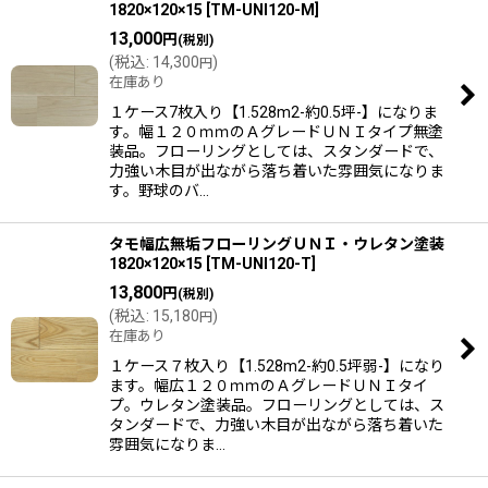
1820×120×15
[
TM-UNI120-M
]
13,000
円
(税別)
(
税込
:
14,300
)
円
在庫あり
１ケース7枚入り【1.528m2-約0.5坪-】になりま
す。幅１２０ｍｍのＡグレードＵＮＩタイプ無塗
装品。フローリングとしては、スタンダードで、
力強い木目が出ながら落ち着いた雰囲気になりま
す。野球のバ…
タモ幅広無垢フローリングＵＮＩ・ウレタン塗装
1820×120×15
[
TM-UNI120-T
]
13,800
円
(税別)
(
税込
:
15,180
)
円
在庫あり
１ケース７枚入り【1.528m2-約0.5坪弱-】になり
ます。幅広１２０ｍｍのＡグレードＵＮＩタイ
プ。ウレタン塗装品。フローリングとしては、ス
タンダードで、力強い木目が出ながら落ち着いた
雰囲気になりま…