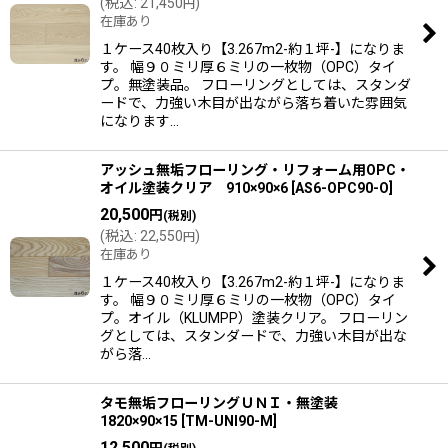
(
税込
:
21,450
)
円
在庫あり
絞り込む
１ケース40枚入り【3.267m2-約１坪-】になりま
す。 幅９０ミリ厚６ミリの一枚物（OPC）タイ
プ。無塗装品。 フローリングとしては、スタンダ
ードで、力強い木目が出ながら落ち着いた雰囲気
になります…
アッシュ無垢フローリング・リフォーム用OPC・
オイル塗装クリア 910×90×6
[
AS6-OPC90-O
]
20,500
円
(税別)
(
税込
:
22,550
)
円
在庫あり
１ケース40枚入り【3.267m2-約１坪-】になりま
す。 幅９０ミリ厚６ミリの一枚物（OPC）タイ
プ。オイル（KLUMPP）塗装クリア。 フローリン
グとしては、スタンダードで、力強い木目が出な
がら落…
タモ無垢フローリングＵＮＩ・無塗装
1820×90×15
[
TM-UNI90-M
]
12,500
円