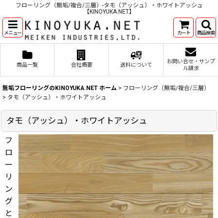
フローリング（無垢/複合/三層）-タモ（アッシュ）・ホワイトアッシュ
【KINOYUKA.NET】
メニュー
カート
商品検索
お問い合せ・サンプ
商品一覧
会社概要
送料について
ル請求
無垢フローリングのKINOYUKA.NET ホーム
>
フローリング（無垢/複合/三層）
>
タモ（アッシュ）・ホワイトアッシュ
タモ（アッシュ）・ホワイトアッシュ
フ
ロ
ー
リ
ン
グ
と