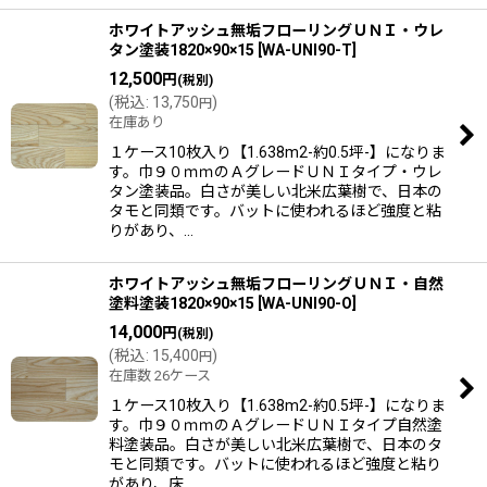
ホワイトアッシュ無垢フローリングＵＮＩ・ウレ
タン塗装1820×90×15
[
WA-UNI90-T
]
12,500
円
(税別)
(
税込
:
13,750
)
円
在庫あり
１ケース10枚入り【1.638m2-約0.5坪-】になりま
す。巾９０ｍｍのＡグレードＵＮＩタイプ・ウレ
タン塗装品。白さが美しい北米広葉樹で、日本の
タモと同類です。バットに使われるほど強度と粘
りがあり、…
ホワイトアッシュ無垢フローリングＵＮＩ・自然
塗料塗装1820×90×15
[
WA-UNI90-O
]
14,000
円
(税別)
(
税込
:
15,400
)
円
在庫数 26ケース
１ケース10枚入り【1.638m2-約0.5坪-】になりま
す。巾９０ｍｍのＡグレードＵＮＩタイプ自然塗
料塗装品。白さが美しい北米広葉樹で、日本のタ
モと同類です。バットに使われるほど強度と粘り
があり、床…