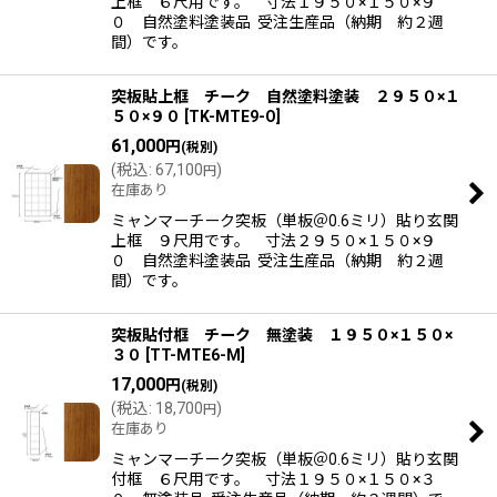
上框 ６尺用です。 寸法１９５０×１５０×９
０ 自然塗料塗装品 受注生産品（納期 約２週
間）です。
突板貼上框 チーク 自然塗料塗装 ２９５０×１
５０×９０
[
TK-MTE9-O
]
61,000
円
(税別)
(
税込
:
67,100
)
円
在庫あり
ミャンマーチーク突板（単板＠0.6ミリ）貼り玄関
上框 ９尺用です。 寸法２９５０×１５０×９
０ 自然塗料塗装品 受注生産品（納期 約２週
間）です。
突板貼付框 チーク 無塗装 １９５０×１５０×
３０
[
TT-MTE6-M
]
17,000
円
(税別)
(
税込
:
18,700
)
円
在庫あり
ミャンマーチーク突板（単板＠0.6ミリ）貼り玄関
付框 ６尺用です。 寸法１９５０×１５０×３