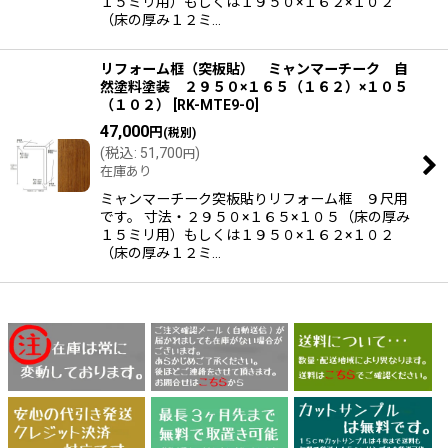
１５ミリ用）もしくは１９５０×１６２×１０２
（床の厚み１２ミ…
リフォーム框（突板貼） ミャンマーチーク 自
然塗料塗装 ２９５０×１６５（１６２）×１０５
（１０２）
[
RK-MTE9-O
]
47,000
円
(税別)
(
税込
:
51,700
)
円
在庫あり
ミャンマーチーク突板貼りリフォーム框 ９尺用
です。 寸法・２９５０×１６５×１０５（床の厚み
１５ミリ用）もしくは１９５０×１６２×１０２
（床の厚み１２ミ…