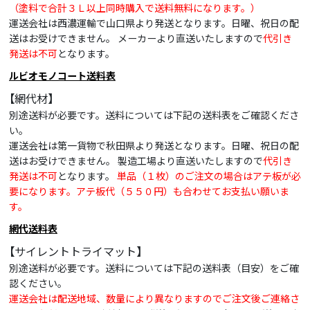
（塗料で合計３Ｌ以上同時購入で送料無料になります。）
運送会社は西濃運輸で山口県より発送となります。日曜、祝日の配
送はお受けできません。 メーカーより直送いたしますので
代引き
発送は不可
となります。
ルビオモノコート送料表
【網代材】
別途送料が必要です。送料については下記の送料表をご確認くださ
い。
運送会社は第一貨物で秋田県より発送となります。日曜、祝日の配
送はお受けできません。 製造工場より直送いたしますので
代引き
発送は不可
となります。
単品（１枚）のご注文の場合はアテ板が必
要になります。アテ板代（５５０円）も合わせてお支払い願いま
す。
網代送料表
【サイレントトライマット】
別途送料が必要です。送料については下記の送料表（目安）をご確
認ください。
運送会社は配送地域、数量により異なりますのでご注文後ご連絡さ