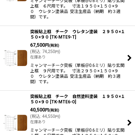
ミャンマーチーク突板（単板＠0.6ミリ）貼り玄関
上框 ６尺用です。 寸法１９５０×１５０×９
０ ウレタン塗装品 受注生産品（納期 約３週
間）です。
突板貼上框 チーク ウレタン塗装 ２９５０×１
５０×９０
[
TK-MTE9-T
]
67,500
円
(税別)
(
税込
:
74,250
)
円
在庫あり
ミャンマーチーク突板（単板＠0.6ミリ）貼り玄関
上框 ９尺用です。 寸法２９５０×１５０×９
０ ウレタン塗装品 受注生産品（納期 約３週
間）です。
突板貼上框 チーク 自然塗料塗装 １９５０×１
５０×９０
[
TK-MTE6-O
]
40,500
円
(税別)
(
税込
:
44,550
)
円
在庫あり
ミャンマーチーク突板（単板＠0.6ミリ）貼り玄関