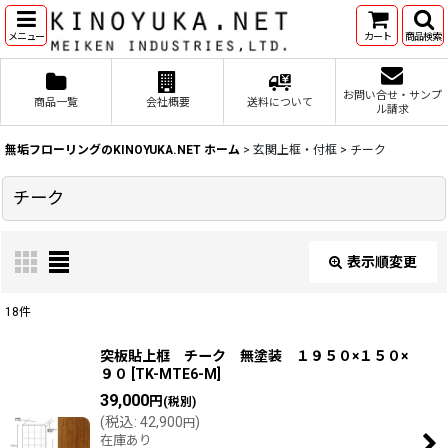
メニュー
カート
商品検索
お問い合せ・サンプ
商品一覧
会社概要
送料について
ル請求
無垢フローリングのKINOYUKA.NET ホーム
>
玄関上框・付框
>
チーク
チーク
表示順変更
閉じる
18
件
表示数
:
突板貼上框 チーク 無塗装 １９５０×１５０×
９０
[
TK-MTE6-M
]
39,000
円
(税別)
並び順
:
(
税込
:
42,900
)
円
在庫あり