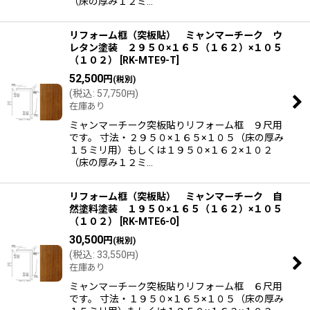
（床の厚み１２ミ…
リフォーム框（突板貼） ミャンマーチーク ウ
レタン塗装 ２９５０×１６５（１６２）×１０５
（１０２）
[
RK-MTE9-T
]
52,500
円
(税別)
(
税込
:
57,750
)
円
在庫あり
ミャンマーチーク突板貼りリフォーム框 ９尺用
です。 寸法・２９５０×１６５×１０５（床の厚み
１５ミリ用）もしくは１９５０×１６２×１０２
（床の厚み１２ミ…
リフォーム框（突板貼） ミャンマーチーク 自
然塗料塗装 １９５０×１６５（１６２）×１０５
（１０２）
[
RK-MTE6-O
]
30,500
円
(税別)
(
税込
:
33,550
)
円
在庫あり
ミャンマーチーク突板貼りリフォーム框 ６尺用
です。 寸法・１９５０×１６５×１０５（床の厚み