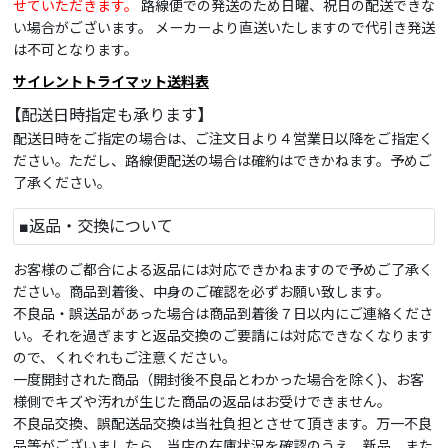
せていただきます。
路線便での発送のため日曜、祝日の配送できな
い場合がございます。 メーカーより直送いたしますので代引き発送
は不可となります。
サイレントトライマット送料表
【配送日時指定も承ります】
配送日時をご指定の場合は、ご注文日より４営業日以降をご指定く
ださい。ただし、路線便配送の場合は確約はできかねます。予めご
了承ください。
■返品・交換について
お客様のご都合による返品には対応できかねますので予めご了承く
ださい。商品到着後、中身のご確認を必ずお願い致します。
不良品・誤送品があった場合は商品到着後７日以内にご連絡くださ
い。それを過ぎますと返品交換のご要請には対応できなくなります
ので、くれぐれもご注意ください。
一度開封された商品（開封後不良品とわかった場合を除く)、お客
様側でキズや汚れが生じた商品の返品はお受けできません。
不良品交換、誤配送品交換は当社負担とさせて頂きます。万一不良
品等がございましたら、当店の在庫状況を確認のうえ、新品、また