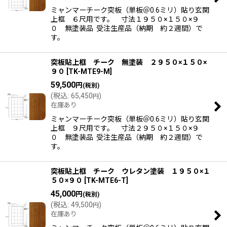
絞り込む
ミャンマーチーク突板（単板＠0.6ミリ）貼り玄関
上框 ６尺用です。 寸法１９５０×１５０×９
０ 無塗装品 受注生産品（納期 約２週間）で
す。
突板貼上框 チーク 無塗装 ２９５０×１５０×
９０
[
TK-MTE9-M
]
59,500
円
(税別)
(
税込
:
65,450
)
円
在庫あり
ミャンマーチーク突板（単板＠0.6ミリ）貼り玄関
上框 ９尺用です。 寸法２９５０×１５０×９
０ 無塗装品 受注生産品（納期 約２週間）で
す。
突板貼上框 チーク ウレタン塗装 １９５０×１
５０×９０
[
TK-MTE6-T
]
45,000
円
(税別)
(
税込
:
49,500
)
円
在庫あり