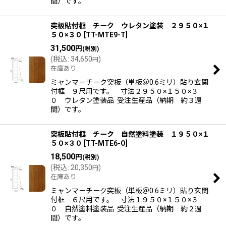
間）です。
突板貼付框 チーク ウレタン塗装 ２９５０×１
５０×３０
[
TT-MTE9-T
]
31,500
円
(税別)
(
税込
:
34,650
)
円
在庫あり
ミャンマーチーク突板（単板＠0.6ミリ）貼り玄関
付框 ９尺用です。 寸法２９５０×１５０×３
０ ウレタン塗装品 受注生産品（納期 約３週
間）です。
突板貼付框 チーク 自然塗料塗装 １９５０×１
５０×３０
[
TT-MTE6-O
]
18,500
円
(税別)
(
税込
:
20,350
)
円
在庫あり
ミャンマーチーク突板（単板＠0.6ミリ）貼り玄関
付框 ６尺用です。 寸法１９５０×１５０×３
０ 自然塗料塗装品 受注生産品（納期 約２週
間）です。