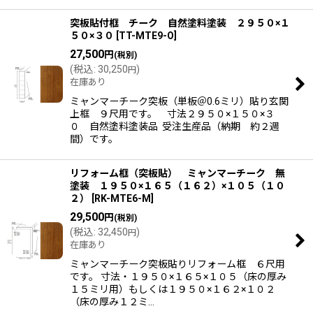
突板貼付框 チーク 自然塗料塗装 ２９５０×１
５０×３０
[
TT-MTE9-O
]
27,500
円
(税別)
(
税込
:
30,250
)
円
在庫あり
ミャンマーチーク突板（単板＠0.6ミリ）貼り玄関
上框 ９尺用です。 寸法２９５０×１５０×３
０ 自然塗料塗装品 受注生産品（納期 約２週
間）です。
リフォーム框（突板貼） ミャンマーチーク 無
塗装 １９５０×１６５（１６２）×１０５（１０
２）
[
RK-MTE6-M
]
29,500
円
(税別)
(
税込
:
32,450
)
円
在庫あり
ミャンマーチーク突板貼りリフォーム框 ６尺用
です。 寸法・１９５０×１６５×１０５（床の厚み
１５ミリ用）もしくは１９５０×１６２×１０２
（床の厚み１２ミ…