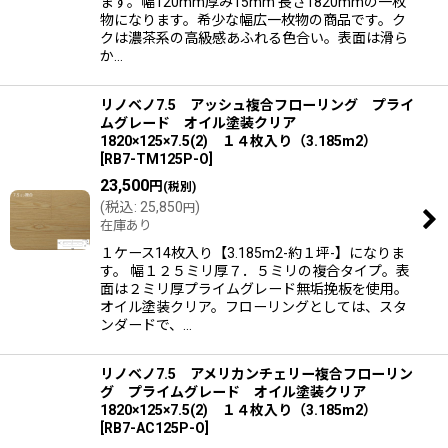
ます。幅120mm厚み15mm 長さ1820mmの一枚
物になります。希少な幅広一枚物の商品です。ク
クは濃茶系の高級感あふれる色合い。表面は滑ら
か…
リノベノ7.5 アッシュ複合フローリング プライ
ムグレード オイル塗装クリア
1820×125×7.5(2) １４枚入り（3.185m2）
[
RB7-TM125P-O
]
23,500
円
(税別)
(
税込
:
25,850
)
円
在庫あり
１ケース14枚入り【3.185m2-約１坪-】になりま
す。 幅１２５ミリ厚７．５ミリの複合タイプ。表
面は２ミリ厚プライムグレード無垢挽板を使用。
オイル塗装クリア。フローリングとしては、スタ
ンダードで、…
リノベノ7.5 アメリカンチェリー複合フローリン
グ プライムグレード オイル塗装クリア
1820×125×7.5(2) １４枚入り（3.185m2）
[
RB7-AC125P-O
]