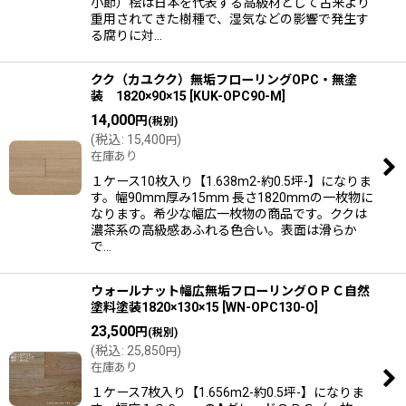
小節）桧は日本を代表する高級材として古来より
重用されてきた樹種で、湿気などの影響で発生す
る腐りに対…
クク（カユクク）無垢フローリングOPC・無塗
装 1820×90×15
[
KUK-OPC90-M
]
14,000
円
(税別)
(
税込
:
15,400
)
円
在庫あり
１ケース10枚入り【1.638m2-約0.5坪-】になりま
す。幅90mm厚み15mm 長さ1820mmの一枚物に
なります。希少な幅広一枚物の商品です。ククは
濃茶系の高級感あふれる色合い。表面は滑らか
で…
ウォールナット幅広無垢フローリングＯＰＣ自然
塗料塗装1820×130×15
[
WN-OPC130-O
]
23,500
円
(税別)
(
税込
:
25,850
)
円
在庫あり
１ケース7枚入り【1.656m2-約0.5坪-】になりま