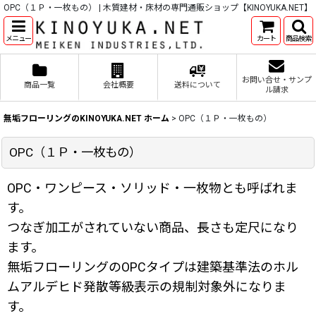
OPC（１Ｐ・一枚もの） | 木質建材・床材の専門通販ショップ【KINOYUKA.NET】
メニュー
カート
商品検索
お問い合せ・サンプ
商品一覧
会社概要
送料について
ル請求
無垢フローリングのKINOYUKA.NET ホーム
>
OPC（１Ｐ・一枚もの）
OPC（１Ｐ・一枚もの）
OPC・ワンピース・ソリッド・一枚物とも呼ばれま
す。
つなぎ加工がされていない商品、長さも定尺になり
ます。
無垢フローリングのOPCタイプは建築基準法のホル
ムアルデヒド発散等級表示の規制対象外になりま
す。