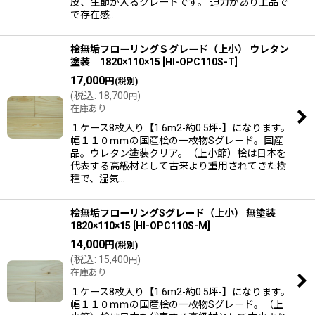
皮、生節が入るクレードです。 迫力があり上品で
で存在感…
桧無垢フローリングＳグレード（上小） ウレタン
塗装 1820×110×15
[
HI-OPC110S-T
]
17,000
円
(税別)
(
税込
:
18,700
)
円
在庫あり
１ケース8枚入り【1.6m2-約0.5坪-】になります。
幅１１０ｍｍの国産桧の一枚物Sグレード。国産
品。ウレタン塗装クリア。（上小節）桧は日本を
代表する高級材として古来より重用されてきた樹
種で、湿気…
桧無垢フローリングSグレード（上小） 無塗装
1820×110×15
[
HI-OPC110S-M
]
14,000
円
(税別)
(
税込
:
15,400
)
円
在庫あり
１ケース8枚入り【1.6m2-約0.5坪-】になります。
幅１１０ｍｍの国産桧の一枚物Sグレード。（上