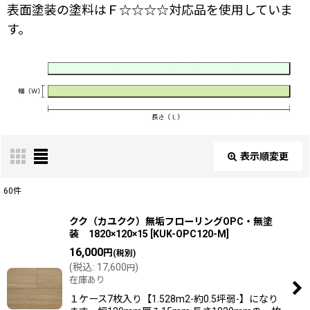
表面塗装の塗料はＦ☆☆☆☆対応品を使用していま
す。
表示順変更
閉じる
60
件
表示数
:
クク（カユクク）無垢フローリングOPC・無塗
装 1820×120×15
[
KUK-OPC120-M
]
16,000
円
(税別)
並び順
:
(
税込
:
17,600
)
円
在庫あり
絞り込む
１ケース7枚入り【1.528m2-約0.5坪弱-】になり