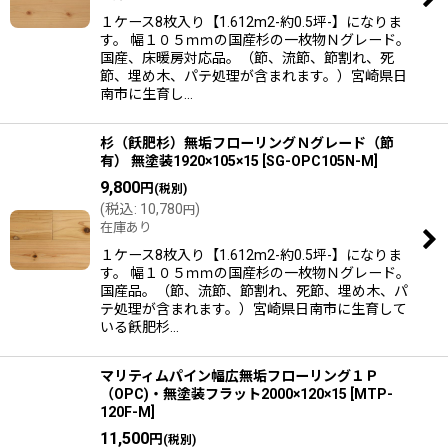
１ケース8枚入り【1.612m2-約0.5坪-】になりま
す。 幅１０５ｍｍの国産杉の一枚物Ｎグレード。
国産、床暖房対応品。（節、流節、節割れ、死
節、埋め木、パテ処理が含まれます。）宮崎県日
南市に生育し…
杉（飫肥杉）無垢フローリングＮグレード（節
有） 無塗装1920×105×15
[
SG-OPC105N-M
]
9,800
円
(税別)
(
税込
:
10,780
)
円
在庫あり
１ケース8枚入り【1.612m2-約0.5坪-】になりま
す。 幅１０５ｍｍの国産杉の一枚物Ｎグレード。
国産品。（節、流節、節割れ、死節、埋め木、パ
テ処理が含まれます。）宮崎県日南市に生育して
いる飫肥杉…
マリティムパイン幅広無垢フローリング１Ｐ
（OPC)・無塗装フラット2000×120×15
[
MTP-
120F-M
]
11,500
円
(税別)