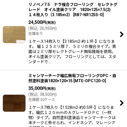
リノベノ7.5 ナラ複合フローリング セレクトグ
レード オイル塗装クリア 1820×125×7.5(2)
１４枚入り（3.185m2）
[
RB7-NR125S-O
]
24,500
円
(税別)
(
税込
:
26,950
)
円
在庫あり
１ケース14枚入り【3.185m2-約１坪-】になりま
す。 幅１２５ミリ厚７．５ミリの複合タイプ。表
面は２ミリ厚セレクトグレード無垢挽板を使用。
オイル塗装クリア。 フローリングとしては、スタ
ンダードで…
ミャンマーチーク幅広無垢フローリングOPC・自
然塗料塗装1820×120×15
[
MTE-OPC120-O
]
35,000
円
(税別)
(
税込
:
38,500
)
円
在庫数 30ケース
１ケース7枚入り【1.528m2-約0.5坪-】になりま
す。幅広１２０ｍｍのＡグレードＯＰＣ（一枚
物）タイプ。自然塗料塗装品ミャンマーチークは
本チークと称せられ、インドネシア、マレーシア