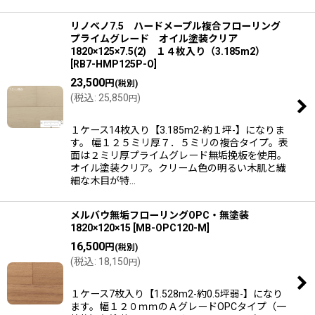
リノベノ7.5 ハードメープル複合フローリング
プライムグレード オイル塗装クリア
1820×125×7.5(2) １４枚入り（3.185m2）
[
RB7-HMP125P-O
]
23,500
円
(税別)
(
税込
:
25,850
)
円
１ケース14枚入り【3.185m2-約１坪-】になりま
す。 幅１２５ミリ厚７．５ミリの複合タイプ。表
面は２ミリ厚プライムグレード無垢挽板を使用。
オイル塗装クリア。クリーム色の明るい木肌と繊
細な木目が特…
メルバウ無垢フローリングOPC・無塗装
1820×120×15
[
MB-OPC120-M
]
16,500
円
(税別)
(
税込
:
18,150
)
円
１ケース7枚入り【1.528m2-約0.5坪弱-】になり
ます。幅１２０ｍｍのＡグレードOPCタイプ（一