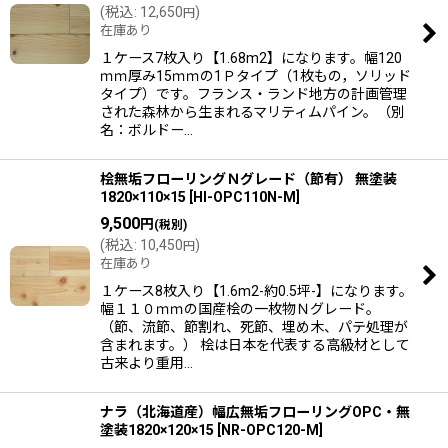
(
税込
:
12,650
)
円
在庫あり
１ケース7枚入り【1.68m2】になります。幅120
ｍｍ厚み15ｍｍの1Ｐタイプ（1枚もの，ソリッド
タイプ）です。フランス・ランド地方の計画管理
された森林から生まれるマリティムパイン。（別
名：ボルドー…
桧無垢フローリングＮグレード（節有） 無塗装
1820×110×15
[
HI-OPC110N-M
]
9,500
円
(税別)
(
税込
:
10,450
)
円
在庫あり
１ケース8枚入り【1.6m2-約0.5坪-】になります。
幅１１０ｍｍの国産桧の一枚物Ｎグレード。
（節、流節、節割れ、死節、埋め木、パテ処理が
含まれます。） 桧は日本を代表する高級材として
古来より重用…
ナラ（北海道産）幅広無垢フローリングOPC・無
塗装1820×120×15
[
NR-OPC120-M
]