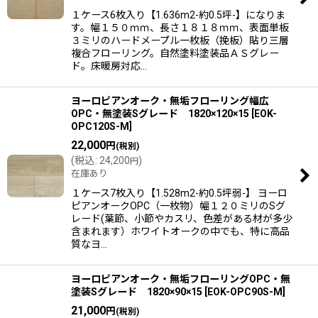
１ケース6枚入り【1.636m2-約0.5坪-】になりま
す。幅１５０ｍｍ、長さ１８１８ｍｍ、表面単板
３ミリのハードメープル一枚板（挽板）貼り三層
複合フローリング。自然塗料塗装品ＡＳグレー
ド。床暖房対応…
ヨーロピアンオーク・無垢フローリング幅広
OPC・無塗装Sグレード 1820×120×15
[
EOK-
OPC120S-M
]
22,000
円
(税別)
(
税込
:
24,200
)
円
在庫あり
１ケース7枚入り【1.528m2-約0.5坪弱-】 ヨーロ
ピアンオークOPC（一枚物）幅１２０ミリのSグ
レード(葉節、小節やカスリ、色差がある材が多少
含まれます）ホワイトオークの中でも、特に高品
質なヨ…
ヨーロピアンオーク・無垢フローリングOPC・無
塗装Sグレード 1820×90×15
[
EOK-OPC90S-M
]
21,000
円
(税別)