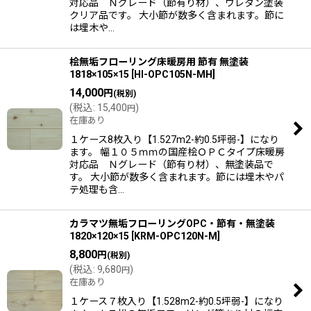
対応品 Ｎグレード（節有り材）、ウレタン塗装
クリア品です。 大小節が数多く含まれます。節に
は埋木や…
桧無垢フローリング床暖房用 節有 無塗装
1818×105×15
[
HI-OPC105N-MH
]
14,000
円
(税別)
(
税込
:
15,400
)
円
在庫あり
１ケース8枚入り【1.527m2-約0.5坪弱-】になり
ます。 幅１０５ｍｍの国産桧ＯＰＣタイプ床暖房
対応品 Ｎグレード（節有り材）、無塗装品で
す。 大小節が数多く含まれます。節には埋木やパ
テ処理も含…
カラマツ無垢フローリングOPC・節有・無塗装
1820×120×15
[
KRM-OPC120N-M
]
8,800
円
(税別)
(
税込
:
9,680
)
円
在庫あり
１ケース７枚入り【1.528m2-約0.5坪弱-】になり