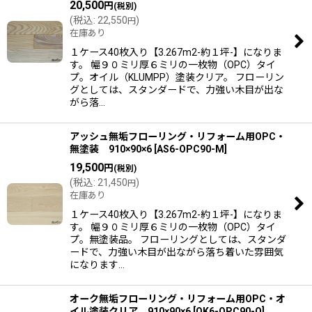
20,500
円
(税別)
(
税込
:
22,550
)
円
在庫あり
１ケース40枚入り【3.267m2-約１坪-】になりま
す。 幅９０ミリ厚６ミリの一枚物（OPC）タイ
プ。オイル（KLUMPP）塗装クリア。 フローリン
グとしては、スタンダードで、力強い木目が出な
がら落…
アッシュ無垢フローリング・リフォーム用OPC・
無塗装 910×90×6
[
AS6-OPC90-M
]
19,500
円
(税別)
(
税込
:
21,450
)
円
在庫あり
１ケース40枚入り【3.267m2-約１坪-】になりま
す。 幅９０ミリ厚６ミリの一枚物（OPC）タイ
プ。無塗装品。 フローリングとしては、スタンダ
ードで、力強い木目が出ながら落ち着いた雰囲気
になります…
オーク無垢フローリング・リフォーム用OPC・オ
イル塗装クリア 910×90×6
[
OK6-OPC90-O
]