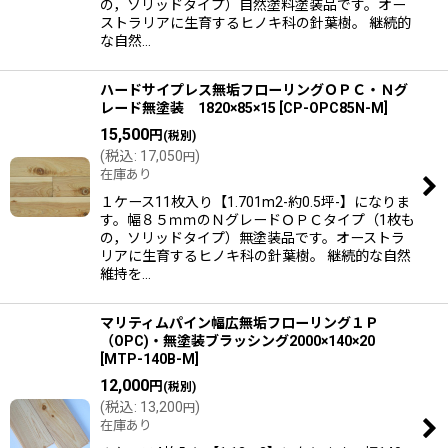
の，ソリッドタイプ）自然塗料塗装品です。オー
ストラリアに生育するヒノキ科の針葉樹。 継続的
な自然…
ハードサイプレス無垢フローリングＯＰＣ・Ｎグ
レード無塗装 1820×85×15
[
CP-OPC85N-M
]
15,500
円
(税別)
(
税込
:
17,050
)
円
在庫あり
１ケース11枚入り【1.701m2-約0.5坪-】になりま
す。幅８５ｍｍのＮグレードＯＰＣタイプ（1枚も
の，ソリッドタイプ）無塗装品です。オーストラ
リアに生育するヒノキ科の針葉樹。 継続的な自然
維持を…
マリティムパイン幅広無垢フローリング１Ｐ
（OPC)・無塗装ブラッシング2000×140×20
[
MTP-140B-M
]
12,000
円
(税別)
(
税込
:
13,200
)
円
在庫あり