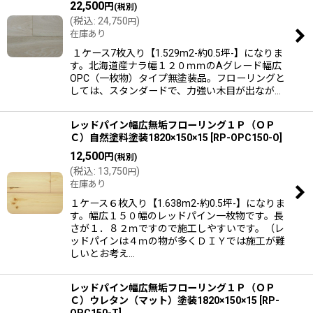
22,500
円
(税別)
(
税込
:
24,750
)
円
在庫あり
１ケース7枚入り【1.529m2-約0.5坪-】になりま
す。北海道産ナラ幅１２０ｍｍのAグレード幅広
OPC（一枚物）タイプ無塗装品。フローリングと
しては、スタンダードで、力強い木目が出なが…
レッドパイン幅広無垢フローリング１Ｐ（ＯＰ
Ｃ）自然塗料塗装1820×150×15
[
RP-OPC150-O
]
12,500
円
(税別)
(
税込
:
13,750
)
円
在庫あり
１ケース６枚入り【1.638m2-約0.5坪-】になりま
す。幅広１５０幅のレッドパイン一枚物です。長
さが１．８２ｍですので施工しやすいです。（レ
ッドパインは４ｍの物が多くＤＩＹでは施工が難
しいとお考え…
レッドパイン幅広無垢フローリング１Ｐ（ＯＰ
Ｃ）ウレタン（マット）塗装1820×150×15
[
RP-
OPC150-T
]