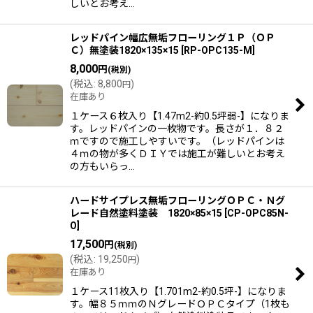
しいとお考え…
レッドパイン幅広無垢フローリング１Ｐ（ＯＰ
Ｃ）無塗装1820×135×15
[
RP-OPC135-M
]
8,000
円
(税別)
(
税込
:
8,800
)
円
在庫あり
１ケース６枚入り【1.47m2-約0.5坪弱-】になりま
す。レッドパインの一枚物です。長さが１．８２
ｍですので施工しやすいです。（レッドパインは
４ｍの物が多くＤＩＹでは施工が難しいとお考え
の方もいらっ…
ハードサイプレス無垢フローリングＯＰＣ・Ｎグ
レード自然塗料塗装 1820×85×15
[
CP-OPC85N-
O
]
17,500
円
(税別)
(
税込
:
19,250
)
円
在庫あり
１ケース11枚入り【1.701m2-約0.5坪-】になりま
す。幅８５ｍｍのＮグレードＯＰＣタイプ（1枚も