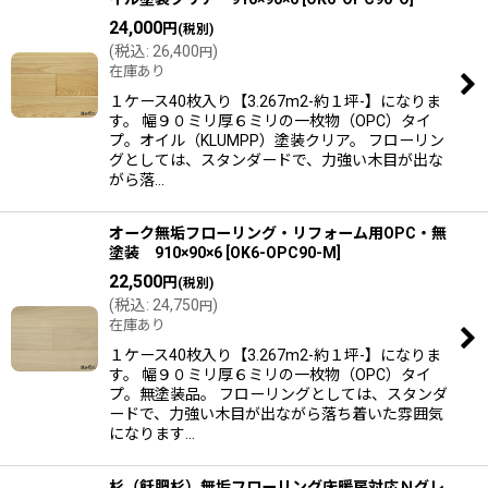
24,000
円
(税別)
(
税込
:
26,400
)
円
在庫あり
１ケース40枚入り【3.267m2-約１坪-】になりま
す。 幅９０ミリ厚６ミリの一枚物（OPC）タイ
プ。オイル（KLUMPP）塗装クリア。 フローリン
グとしては、スタンダードで、力強い木目が出な
がら落…
オーク無垢フローリング・リフォーム用OPC・無
塗装 910×90×6
[
OK6-OPC90-M
]
22,500
円
(税別)
(
税込
:
24,750
)
円
在庫あり
１ケース40枚入り【3.267m2-約１坪-】になりま
す。 幅９０ミリ厚６ミリの一枚物（OPC）タイ
プ。無塗装品。 フローリングとしては、スタンダ
ードで、力強い木目が出ながら落ち着いた雰囲気
になります…
杉（飫肥杉）無垢フローリング床暖房対応Ｎグレ