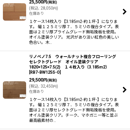
25,500
円
(税別)
(
税込
:
28,050
)
円
在庫あり
１ケース14枚入り【3.185m2-約１坪-】になりま
す。 幅１２５ミリ厚７．５ミリの複合タイプ。表
面は２ミリ厚プライムグレード無垢挽板を使用。
オイル塗装クリア。 光沢があり淡い紅色の美しい
色合い。木…
リノベノ7.5 ウォールナット複合フローリング
セレクトグレード オイル塗装クリア
1820×125×7.5(2) １４枚入り（3.185m2）
[
RB7-BW125S-O
]
29,500
円
(税別)
(
税込
:
32,450
)
円
在庫あり
１ケース14枚入り【3.185m2-約１坪-】になりま
す。 幅１２５ミリ厚７．５ミリの複合タイプ。表
面は２ミリ厚セレクトグレード無垢挽板を使用。
オイル塗装クリア。チーク、マホガニー等と並ぶ
最高級素材の…