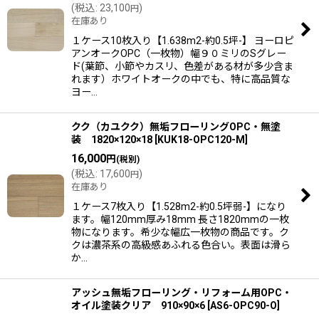
(
税込
:
23,100
)
円
在庫あり
１ケース10枚入り【1.638m2-約0.5坪-】 ヨーロピ
アンオークOPC（一枚物）幅９０ミリのSグレー
ド(葉節、小節やカスリ、色差がある材が多少含ま
れます）ホワイトオークの中でも、特に高品質な
ヨー…
クク（カユクク）無垢フローリングOPC・無塗
装 1820×120×18
[
KUK18-OPC120-M
]
16,000
円
(税別)
(
税込
:
17,600
)
円
在庫あり
１ケース7枚入り【1.528m2-約0.5坪弱-】になり
ます。幅120mm厚み18mm 長さ1820mmの一枚
物になります。希少な幅広一枚物の商品です。ク
クは濃茶系の高級感あふれる色合い。表面は滑ら
か…
アッシュ無垢フローリング・リフォーム用OPC・
オイル塗装クリア 910×90×6
[
AS6-OPC90-O
]