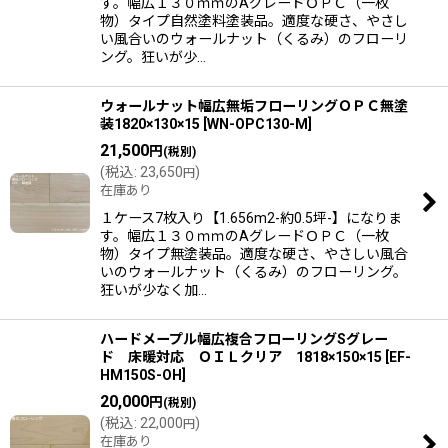
す。幅広１３０ｍｍのAグレードＯＰＣ（一枚
物）タイプ自然塗料塗装品。適度な硬さ、やさし
い風合いのウォールナット（くるみ）のフローリ
ング。狂いが少…
ウォールナット幅広無垢フローリングＯＰＣ無塗
装1820×130×15
[
WN-OPC130-M
]
21,500
円
(税別)
(
税込
:
23,650
)
円
在庫あり
１ケース7枚入り【1.656m2-約0.5坪-】になりま
す。幅広１３０ｍｍのAグレードＯＰＣ（一枚
物）タイプ無塗装品。適度な硬さ、やさしい風合
いのウォールナット（くるみ）のフローリング。
狂いが少なく加…
ハードメープル幅広複合フローリングSグレー
ド 床暖対応 ＯＩＬクリア 1818×150×15
[
EF-
HM150S-OH
]
20,000
円
(税別)
(
税込
:
22,000
)
円
在庫あり