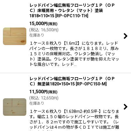
レッドパイン幅広無垢フローリング１Ｐ（ＯＰ
Ｃ）床暖房用・ウレタン（マット）塗装
1818×110×15
[
RP-OPC110-TH
]
15,000
円
(税別)
(
税込
:
16,500
)
円
在庫あり
１ケース８枚入り【1.6m2】になります。レッド
パインの一枚物です。長さが１８１８ミリ、厚み
１５ミリの床暖房対応、ウレタン艶消し（マッ
ト）塗装品。ウレタン塗装ですが艶を抑えたマッ
トな風合いです。レッド…
レッドパイン幅広無垢フローリング１Ｐ（ＯＰ
Ｃ）無塗装1820×150×15
[
RP-OPC150-M
]
11,500
円
(税別)
(
税込
:
12,650
)
円
在庫あり
１ケース６枚入り【1.638m2-約0.5坪-】になりま
す。幅広１５０幅のレッドパイン一枚物です。長
さが１．８２ｍですので施工しやすいです。（レ
ッドパインは４ｍの物が多くＤＩＹでは施工が難