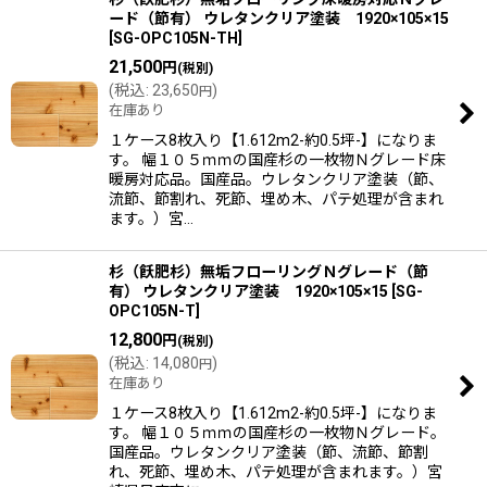
ード（節有） ウレタンクリア塗装 1920×105×15
[
SG-OPC105N-TH
]
21,500
円
(税別)
(
税込
:
23,650
)
円
在庫あり
１ケース8枚入り【1.612m2-約0.5坪-】になりま
す。 幅１０５ｍｍの国産杉の一枚物Ｎグレード床
暖房対応品。国産品。ウレタンクリア塗装（節、
流節、節割れ、死節、埋め木、パテ処理が含まれ
ます。）宮…
杉（飫肥杉）無垢フローリングＮグレード（節
有） ウレタンクリア塗装 1920×105×15
[
SG-
OPC105N-T
]
12,800
円
(税別)
(
税込
:
14,080
)
円
在庫あり
１ケース8枚入り【1.612m2-約0.5坪-】になりま
す。 幅１０５ｍｍの国産杉の一枚物Ｎグレード。
国産品。ウレタンクリア塗装（節、流節、節割
れ、死節、埋め木、パテ処理が含まれます。）宮