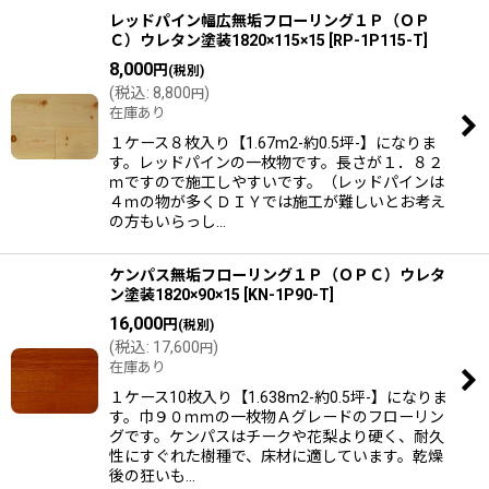
レッドパイン幅広無垢フローリング１Ｐ（ＯＰ
Ｃ）ウレタン塗装1820×115×15
[
RP-1P115-T
]
8,000
円
(税別)
(
税込
:
8,800
)
円
在庫あり
１ケース８枚入り【1.67m2-約0.5坪-】になりま
す。レッドパインの一枚物です。長さが１．８２
ｍですので施工しやすいです。（レッドパインは
４ｍの物が多くＤＩＹでは施工が難しいとお考え
の方もいらっし…
ケンパス無垢フローリング１Ｐ（ＯＰＣ）ウレタ
ン塗装1820×90×15
[
KN-1P90-T
]
16,000
円
(税別)
(
税込
:
17,600
)
円
在庫あり
１ケース10枚入り【1.638m2-約0.5坪-】になりま
す。巾９０ｍｍの一枚物Ａグレードのフローリン
グです。ケンパスはチークや花梨より硬く、耐久
性にすぐれた樹種で、床材に適しています。乾燥
後の狂いも…