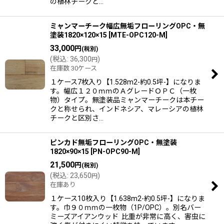
の植林チークと…
ミャンマーチーク幅広無垢フローリングOPC・無
塗装1820×120×15
[
MTE-OPC120-M
]
33,000
円
(税別)
(
税込
:
36,300
)
円
在庫数 30ケース
１ケース7枚入り【1.528m2-約0.5坪-】になりま
す。幅広１２０ｍｍのＡグレードＯＰＣ（一枚
物）タイプ。無塗装品ミャンマーチークは本チー
クと称せられ、インドネシア、マレーシアの植林
チークと区別さ…
ピンカド無垢フローリングOPC・無塗装
1820×90×15
[
PN-OPC90-M
]
21,500
円
(税別)
(
税込
:
23,650
)
円
在庫あり
１ケース10枚入り【1.638m2-約0.5坪-】になりま
す。巾９０ｍｍの一枚物（1P/OPC）。別名バー
ミーズアイアンウッド 比重が非常に高く、害虫に