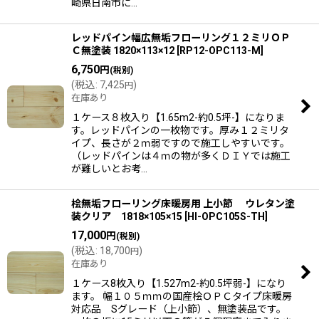
崎県日南市に…
レッドパイン幅広無垢フローリング１２ミリＯＰ
Ｃ無塗装 1820×113×12
[
RP12-OPC113-M
]
6,750
円
(税別)
(
税込
:
7,425
)
円
在庫あり
１ケース８枚入り【1.65m2-約0.5坪-】になりま
す。レッドパインの一枚物です。厚み１２ミリタ
イプ、長さが２ｍ弱ですので施工しやすいです。
（レッドパインは４ｍの物が多くＤＩＹでは施工
が難しいとお考…
桧無垢フローリング床暖房用 上小節 ウレタン塗
装クリア 1818×105×15
[
HI-OPC105S-TH
]
17,000
円
(税別)
(
税込
:
18,700
)
円
在庫あり
１ケース8枚入り【1.527m2-約0.5坪弱-】になり
ます。 幅１０５ｍｍの国産桧ＯＰＣタイプ床暖房
対応品 Sグレード（上小節）、無塗装品です。