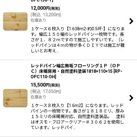
12,000
円
(税別)
(
税込
:
13,200
)
円
在庫あり
１ケース６枚入り【1.638m2-約0.5坪-】になりま
す。幅広１５０幅のレッドパイン一枚物です。長
さが１．８２ｍですので施工しやすいです。（レ
ッドパインは４ｍの物が多くＤＩＹでは施工が難
しいとお考え…
レッドパイン幅広無垢フローリング１Ｐ（ＯＰ
Ｃ）床暖房用・自然塗料塗装1818×110×15
[
RP-
OPC110-OH
]
15,500
円
(税別)
(
税込
:
17,050
)
円
在庫あり
１ケース８枚入り【1.6m2】になります。レッド
パインの一枚物です。長さが１８１８ミリ、厚み
１５ミリの床暖房対応、自然塗料塗装品。 塗料
はオスモ・フロアークリアー＃３０６２を使用し
ています。レッドパイ…