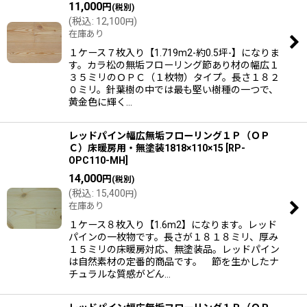
11,000
円
(税別)
(
税込
:
12,100
)
円
在庫あり
１ケース７枚入り【1.719m2-約0.5坪-】になりま
す。カラ松の無垢フローリング節あり材の幅広１
３５ミリのＯＰＣ（１枚物）タイプ。長さ１８２
０ミリ。針葉樹の中では最も堅い樹種の一つで、
黄金色に輝く…
レッドパイン幅広無垢フローリング１Ｐ（ＯＰ
Ｃ）床暖房用・無塗装1818×110×15
[
RP-
OPC110-MH
]
14,000
円
(税別)
(
税込
:
15,400
)
円
在庫あり
１ケース８枚入り【1.6m2】になります。レッド
パインの一枚物です。長さが１８１８ミリ、厚み
１５ミリの床暖房対応、無塗装品。レッドパイン
は自然素材の定番的商品です。 節を生かしたナ
チュラルな質感がどん…