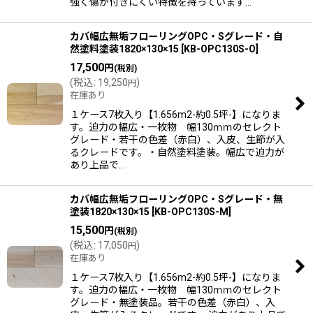
強く傷が付きにくい特徴を持っています…
カバ幅広無垢フローリングOPC・Sグレード・自
然塗料塗装1820×130×15
[
KB-OPC130S-O
]
17,500
円
(税別)
(
税込
:
19,250
)
円
在庫あり
１ケース7枚入り【1.656m2-約0.5坪-】になりま
す。迫力の幅広・一枚物 幅130ｍｍのセレクト
グレード・若干の色差（赤白）、入皮、生節が入
るクレードです。・自然塗料塗装。幅広で迫力が
あり上品で…
カバ幅広無垢フローリングOPC・Sグレード・無
塗装1820×130×15
[
KB-OPC130S-M
]
15,500
円
(税別)
(
税込
:
17,050
)
円
在庫あり
１ケース7枚入り【1.656m2-約0.5坪-】になりま
す。迫力の幅広・一枚物 幅130ｍｍのセレクト
グレード・無塗装品。若干の色差（赤白）、入