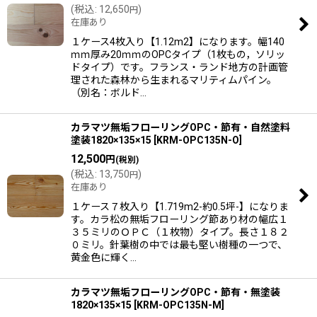
(
税込
:
12,650
)
円
在庫あり
１ケース4枚入り【1.12m2】になります。幅140
ｍｍ厚み20ｍｍのOPCタイプ（1枚もの，ソリッ
ドタイプ）です。フランス・ランド地方の計画管
理された森林から生まれるマリティムパイン。
（別名：ボルド…
カラマツ無垢フローリングOPC・節有・自然塗料
塗装1820×135×15
[
KRM-OPC135N-O
]
12,500
円
(税別)
(
税込
:
13,750
)
円
在庫あり
１ケース７枚入り【1.719m2-約0.5坪-】になりま
す。カラ松の無垢フローリング節あり材の幅広１
３５ミリのＯＰＣ（１枚物）タイプ。長さ１８２
０ミリ。針葉樹の中では最も堅い樹種の一つで、
黄金色に輝く…
カラマツ無垢フローリングOPC・節有・無塗装
1820×135×15
[
KRM-OPC135N-M
]