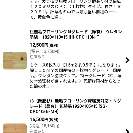
ます。カラ松の無垢フローリング節あり材の幅広
１２０ミリのＯＰＣ（１枚物）タイプ。長さ１８
２０ミリ。針葉樹の中では最も堅い樹種の一つ
で、黄金色に輝…
桧無垢フローリングＮグレード（節有） ウレタン
塗装 1820×110×15
[
HI-OPC110N-T
]
12,500
円
(税別)
(
税込
:
13,750
)
円
在庫あり
１ケース8枚入り【1.6m2-約0.5坪-】になります。
幅１１０ｍｍの国産桧の一枚物Ｎグレード。国産
品。ウレタン塗装クリア。 特一グレード（節、埋
め木処理材が含まれます。）死節は同材からとっ
た節の木…
杉（飫肥杉）無垢フローリング床暖房対応・Ｎグ
レード（節有） 無塗装1920×105×15
[
SG-
OPC105N-MH
]
16,500
円
(税別)
(
税込
:
18,150
)
円
在庫あり