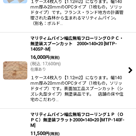
１ケース4枚入り【1.12m2】になります。幅140
ｍｍ厚み20ｍｍのOPCタイプ（1枚もの，ソリッ
ドタイプ）です。フランス・ランド地方の計画管
理された森林から生まれるマリティムパイン。
（別名：ボルド…
マリティムパイン幅広無垢フローリングＯＰＣ・
無塗装スプーンカット 2000×140×20
[
MTP-
140SP-M
]
16,000
円
(税別)
(
税込
:
17,600
)
円
在庫あり
１ケース4枚入り【1.12m2】になります。幅140
ｍｍ厚み20ｍｍのOPCタイプ（1枚もの，ソリッ
ドタイプ）です。表面加工品スプーンカット（シ
ズレ丸型タイプ）無塗装品です。 店舗の床や住
宅のこだわり…
マリティムパイン幅広無垢フローリング１Ｐ（Ｏ
ＰＣ）無塗装フラット2000×140×20
[
MTP-140F-
M
]
11,500
円
(税別)