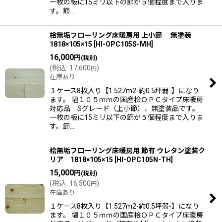
一枚の板に15ミリ以下の節が５個程度まで入りま
す。節…
桧無垢フローリング床暖房用 上小節 無塗装
1818×105×15
[
HI-OPC105S-MH
]
16,000
円
(税別)
(
税込
:
17,600
)
円
在庫あり
１ケース8枚入り【1.527m2-約0.5坪弱-】になり
ます。 幅１０５ｍｍの国産桧ＯＰＣタイプ床暖房
対応品 Sグレード（上小節）、無塗装品です。
一枚の板に15ミリ以下の節が５個程度まで入りま
す。節…
桧無垢フローリング床暖房用 節有 ウレタン塗装ク
リア 1818×105×15
[
HI-OPC105N-TH
]
15,000
円
(税別)
(
税込
:
16,500
)
円
在庫あり
１ケース8枚入り【1.527m2-約0.5坪弱-】になり
ます。 幅１０５ｍｍの国産桧ＯＰＣタイプ床暖房