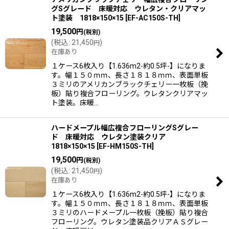
グSグレード 床暖対応 ウレタン・クリアマッ
ト塗装 1818×150×15
[
EF-AC150S-TH
]
19,500
円
(税別)
(
税込
:
21,450
)
円
在庫あり
１ケース6枚入り【1.636m2-約0.5坪-】になりま
す。幅１５０ｍｍ、長さ１８１８ｍｍ、表面単板
３ミリのアメリカンブラックチェリー一枚板（挽
板）貼り複合フローリング。ウレタンクリアマッ
ト塗装。床暖…
ハードメープル幅広複合フローリングSグレー
ド 床暖対応 ウレタン塗装クリア
1818×150×15
[
EF-HM150S-TH
]
19,500
円
(税別)
(
税込
:
21,450
)
円
在庫あり
１ケース6枚入り【1.636m2-約0.5坪-】になりま
す。幅１５０ｍｍ、長さ１８１８ｍｍ、表面単板
３ミリのハードメープル一枚板（挽板）貼り複合
フローリング。ウレタン塗装品クリアＡＳグレー