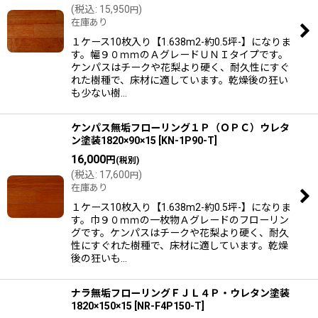
(
税込
:
15,950
)
円
在庫あり
１ケース10枚入り【1.638m2-約0.5坪-】になりま
す。幅９０ｍｍのＡグレードＵＮＩタイプです。
ケンパスはチークや花梨より硬く、耐久性にすぐ
れた樹種で、床材に適しています。乾燥後の狂い
も少ない樹…
ケンパス無垢フローリング１Ｐ（ＯＰＣ）ウレタ
ン塗装1820×90×15
[
KN-1P90-T
]
16,000
円
(税別)
(
税込
:
17,600
)
円
在庫あり
１ケース10枚入り【1.638m2-約0.5坪-】になりま
す。巾９０ｍｍの一枚物Ａグレードのフローリン
グです。ケンパスはチークや花梨より硬く、耐久
性にすぐれた樹種で、床材に適しています。乾燥
後の狂いも…
ナラ無垢フローリングＦＪＬ４Ｐ・ウレタン塗装
1820×150×15
[
NR-F4P150-T
]