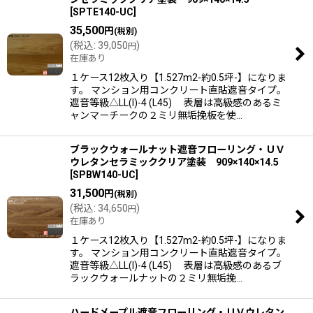
[
SPTE140-UC
]
絞り込む
35,500
円
(税別)
(
税込
:
39,050
)
円
在庫あり
１ケース12枚入り【1.527m2-約0.5坪-】になりま
す。 マンション用コンクリート直貼遮音タイプ。
遮音等級△LL(I)-4 (L45) 表層は高級感のあるミ
ャンマーチークの２ミリ無垢挽板を使…
ブラックウォールナット遮音フローリング・ＵＶ
ウレタンセラミッククリア塗装 909×140×14.5
[
SPBW140-UC
]
31,500
円
(税別)
(
税込
:
34,650
)
円
在庫あり
１ケース12枚入り【1.527m2-約0.5坪-】になりま
す。 マンション用コンクリート直貼遮音タイプ。
遮音等級△LL(I)-4 (L45) 表層は高級感のあるブ
ラックウォールナットの２ミリ無垢挽…
ハードメープル遮音フローリング・ＵＶウレタン