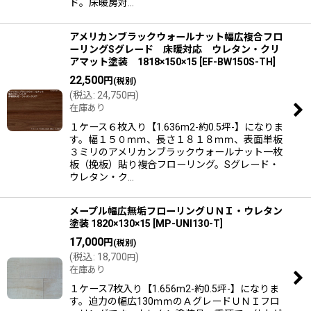
ド。床暖房対…
アメリカンブラックウォールナット幅広複合フロ
ーリングSグレード 床暖対応 ウレタン・クリ
アマット塗装 1818×150×15
[
EF-BW150S-TH
]
22,500
円
(税別)
(
税込
:
24,750
)
円
在庫あり
１ケース６枚入り【1.636m2-約0.5坪-】になりま
す。幅１５０ｍｍ、長さ１８１８ｍｍ、表面単板
３ミリのアメリカンブラックウォールナット一枚
板（挽板）貼り複合フローリング。Sグレード・
ウレタン・ク…
メープル幅広無垢フローリングＵＮＩ・ウレタン
塗装 1820×130×15
[
MP-UNI130-T
]
17,000
円
(税別)
(
税込
:
18,700
)
円
在庫あり
１ケース7枚入り【1.656m2-約0.5坪-】になりま
す。迫力の幅広130ｍｍのＡグレードＵＮＩフロ