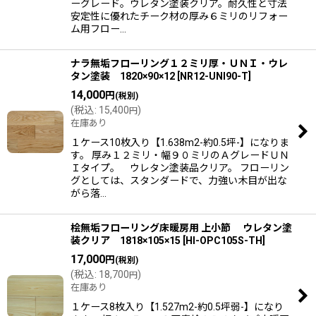
ーグレード。ウレタン塗装クリア。耐久性と寸法
安定性に優れたチーク材の厚み６ミリのリフォー
ム用フロー…
ナラ無垢フローリング１２ミリ厚・ＵＮＩ・ウレ
タン塗装 1820×90×12
[
NR12-UNI90-T
]
14,000
円
(税別)
(
税込
:
15,400
)
円
在庫あり
１ケース10枚入り【1.638m2-約0.5坪-】になりま
す。 厚み１２ミリ・幅９０ミリのＡグレードＵＮ
Ｉタイプ。 ウレタン塗装品クリア。 フローリン
グとしては、スタンダードで、力強い木目が出な
がら落…
桧無垢フローリング床暖房用 上小節 ウレタン塗
装クリア 1818×105×15
[
HI-OPC105S-TH
]
17,000
円
(税別)
(
税込
:
18,700
)
円
在庫あり
１ケース8枚入り【1.527m2-約0.5坪弱-】になり