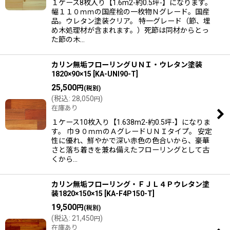
１ケース8枚入り【1.6m2-約0.5坪-】になります。
幅１１０ｍｍの国産桧の一枚物Ｎグレード。国産
品。ウレタン塗装クリア。 特一グレード（節、埋
め木処理材が含まれます。）死節は同材からとっ
た節の木…
カリン無垢フローリングＵＮＩ・ウレタン塗装
1820×90×15
[
KA-UNI90-T
]
25,500
円
(税別)
(
税込
:
28,050
)
円
在庫あり
１ケース10枚入り【1.638m2-約0.5坪-】になりま
す。 巾９０ｍｍのＡグレードＵＮＩタイプ。 安定
性に優れ、鮮やかで深い赤色の色合いから、豪華
さと落ち着きを兼ね備えたフローリングとして古
くから…
カリン無垢フローリング・ＦＪＬ４Ｐウレタン塗
装1820×150×15
[
KA-F4P150-T
]
19,500
円
(税別)
(
税込
:
21,450
)
円
在庫あり