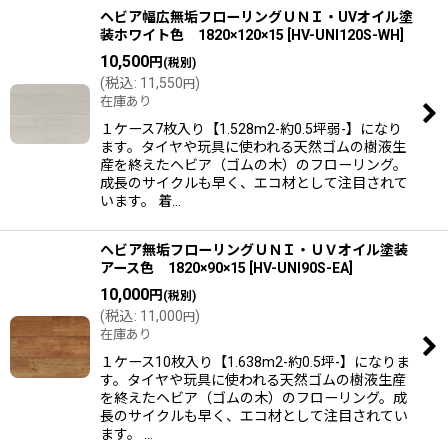
ヘビア幅広無垢フローリングＵＮＩ・UVオイル塗
装ホワイト色 1820×120×15
[
HV-UNI120S-WH
]
10,500
円
(税別)
(
税込
:
11,550
)
円
在庫あり
１ケース7枚入り【1.528m2-約0.5坪弱-】になり
ます。タイヤや玩具に使われる天然ゴムの樹液生
産を終えたヘビア（ゴムの木）のフローリング。
成長のサイクルも早く、エコ材として注目されて
います。 着…
ヘビア無垢フローリングＵＮＩ・ＵＶオイル塗装
アース色 1820×90×15
[
HV-UNI90S-EA
]
10,000
円
(税別)
(
税込
:
11,000
)
円
在庫あり
１ケース10枚入り【1.638m2-約0.5坪-】になりま
す。タイヤや玩具に使われる天然ゴムの樹液生産
を終えたヘビア（ゴムの木）のフローリング。成
長のサイクルも早く、エコ材として注目されてい
ます。 …