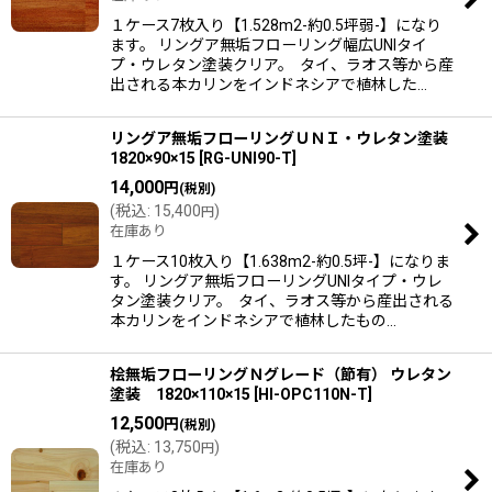
１ケース7枚入り【1.528m2-約0.5坪弱-】になり
ます。 リングア無垢フローリング幅広UNIタイ
プ・ウレタン塗装クリア。 タイ、ラオス等から産
出される本カリンをインドネシアで植林した…
リングア無垢フローリングＵＮＩ・ウレタン塗装
1820×90×15
[
RG-UNI90-T
]
14,000
円
(税別)
(
税込
:
15,400
)
円
在庫あり
１ケース10枚入り【1.638m2-約0.5坪-】になりま
す。 リングア無垢フローリングUNIタイプ・ウレ
タン塗装クリア。 タイ、ラオス等から産出される
本カリンをインドネシアで植林したもの…
桧無垢フローリングＮグレード（節有） ウレタン
塗装 1820×110×15
[
HI-OPC110N-T
]
12,500
円
(税別)
(
税込
:
13,750
)
円
在庫あり