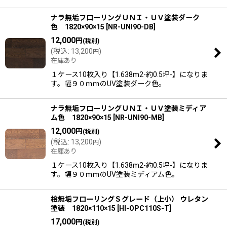
ナラ無垢フローリングＵＮＩ・ＵＶ塗装ダーク
色 1820×90×15
[
NR-UNI90-DB
]
12,000
円
(税別)
(
税込
:
13,200
)
円
在庫あり
１ケース10枚入り【1.638m2-約0.5坪-】になりま
す。幅９０ｍｍのUV塗装ダーク色。
ナラ無垢フローリングＵＮＩ・ＵＶ塗装ミディア
ム色 1820×90×15
[
NR-UNI90-MB
]
12,000
円
(税別)
(
税込
:
13,200
)
円
在庫あり
１ケース10枚入り【1.638m2-約0.5坪-】になりま
す。幅９０ｍｍのUV塗装ミディアム色。
桧無垢フローリングＳグレード（上小） ウレタン
塗装 1820×110×15
[
HI-OPC110S-T
]
17,000
円
(税別)