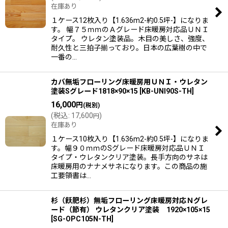
在庫あり
１ケース12枚入り【1.636m2-約0.5坪-】になりま
す。 幅７５ｍｍのＡグレード床暖房対応品ＵＮＩ
タイプ。 ウレタン塗装品。木目の美しさ、強度、
耐久性と三拍子揃っており。日本の広葉樹の中で
一番の…
カバ無垢フローリング床暖房用ＵＮＩ・ウレタン
塗装Sグレード1818×90×15
[
KB-UNI90S-TH
]
16,000
円
(税別)
(
税込
:
17,600
)
円
在庫あり
１ケース10枚入り【1.636m2-約0.5坪-】になりま
す。幅９０ｍｍのSグレード床暖房対応品ＵＮＩ
タイプ・ウレタンクリア塗装。長手方向のサネは
床暖房用のナナメサネになります。この商品の施
工要領書は…
杉（飫肥杉）無垢フローリング床暖房対応Ｎグレ
ード（節有） ウレタンクリア塗装 1920×105×15
[
SG-OPC105N-TH
]