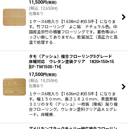
11,500
円
(税別)
(
税込
:
12,650
)
円
在庫あり
１ケース6枚入り【1.638m2-約0.5坪-】になりま
す。竹フローリング よこ貼 ナチュラル色。中
国産孟宗竹の積層フローリングです。着色等はい
っさい施してありません。乾留加工（高圧力と高
温で処理する…
タモ（アッシュ）複合フローリングSグレード
床暖対応 ウレタン塗装クリア 1820×150×15
[
EF-TM150S-TH
]
17,500
円
(税別)
(
税込
:
19,250
)
円
在庫あり
１ケース6枚入り【1.636m2-約0.5坪-】になりま
す。幅１５０ｍｍ、長さ１８２０ｍｍ、表面単板
３ミリのタモ（アッシュ）一枚板（挽板）貼り複
合フローリング。ウレタン塗料クリア品ＡＳグレ
ード。床暖房…
アメリカンブラックチェリー幅広複合フローリン