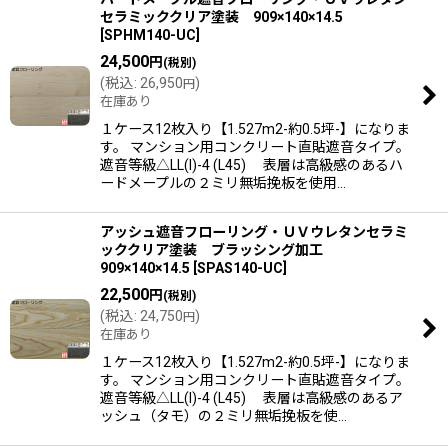
セラミッククリア塗装 909×140×14.5
[
SPHM140-UC
]
24,500
円
(税別)
(
税込
:
26,950
)
円
在庫あり
１ケース12枚入り【1.527m2-約0.5坪-】になりま
す。 マンション用コンクリート直貼遮音タイプ。
遮音等級△LL(I)-4 (L45) 表層は高級感のあるハ
ードメープルの２ミリ無垢挽板を使用…
アッシュ遮音フローリング・ＵＶウレタンセラミ
ッククリア塗装 ブラッシング加工
909×140×14.5
[
SPAS140-UC
]
22,500
円
(税別)
(
税込
:
24,750
)
円
在庫あり
１ケース12枚入り【1.527m2-約0.5坪-】になりま
す。 マンション用コンクリート直貼遮音タイプ。
遮音等級△LL(I)-4 (L45) 表層は高級感のあるア
ッシュ（タモ）の２ミリ無垢挽板を使…