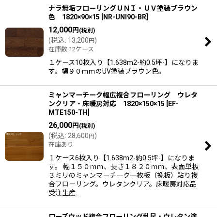
ナラ無垢フローリングＵＮＩ・ＵＶ塗装ブラウン
色 1820×90×15
[
NR-UNI90-BR
]
12,000
円
(税別)
(
税込
:
13,200
)
円
在庫数 12ケース
１ケース10枚入り【1.638m2-約0.5坪-】になりま
す。幅９０ｍｍのUV塗装ブラウン色。
ミャンマーチーク幅広複合フローリング ウレタ
ンクリア・床暖房対応 1820×150×15
[
EF-
MTE150-TH
]
26,000
円
(税別)
(
税込
:
28,600
)
円
在庫あり
１ケース6枚入り【1.638m2-約0.5坪-】になりま
す。 幅１５０ｍｍ、長さ１８２０ｍｍ、表面単板
３ミリのミャンマーチーク一枚板（挽板）貼り複
合フローリング。ウレタンクリア。床暖房対応品
受注生産…
ローズウッド複合フローリング乱尺・ウレタン塗