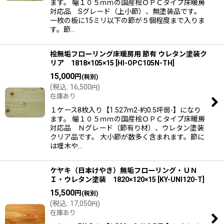
ます。 幅１０５ｍｍの国産桧ＯＰＣタイプ床暖房
対応品 Sグレード（上小節）、無塗装品です。
一枚の板に15ミリ以下の節が５個程度まで入りま
す。節…
桧無垢フローリング床暖房用 節有 ウレタン塗装ク
リア 1818×105×15
[
HI-OPC105N-TH
]
15,000
円
(税別)
(
税込
:
16,500
)
円
在庫あり
１ケース8枚入り【1.527m2-約0.5坪弱-】になり
ます。 幅１０５ｍｍの国産桧ＯＰＣタイプ床暖房
対応品 Ｎグレード（節有り材）、ウレタン塗装
クリア品です。 大小節が数多く含まれます。節に
は埋木や…
ケヤキ（日本けやき）無垢フローリング・ＵＮ
Ｉ・ウレタン塗装 1820×120×15
[
KY-UNI120-T
]
15,500
円
(税別)
(
税込
:
17,050
)
円
在庫あり