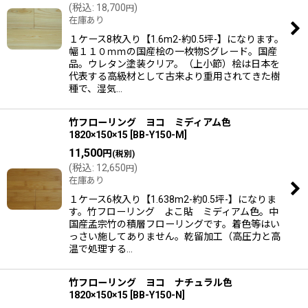
(
税込
:
18,700
)
円
在庫あり
１ケース8枚入り【1.6m2-約0.5坪-】になります。
幅１１０ｍｍの国産桧の一枚物Sグレード。国産
品。ウレタン塗装クリア。（上小節）桧は日本を
代表する高級材として古来より重用されてきた樹
種で、湿気…
竹フローリング ヨコ ミディアム色
1820×150×15
[
BB-Y150-M
]
11,500
円
(税別)
(
税込
:
12,650
)
円
在庫あり
１ケース6枚入り【1.638m2-約0.5坪-】になりま
す。竹フローリング よこ貼 ミディアム色。中
国産孟宗竹の積層フローリングです。着色等はい
っさい施してありません。乾留加工（高圧力と高
温で処理する…
竹フローリング ヨコ ナチュラル色
1820×150×15
[
BB-Y150-N
]