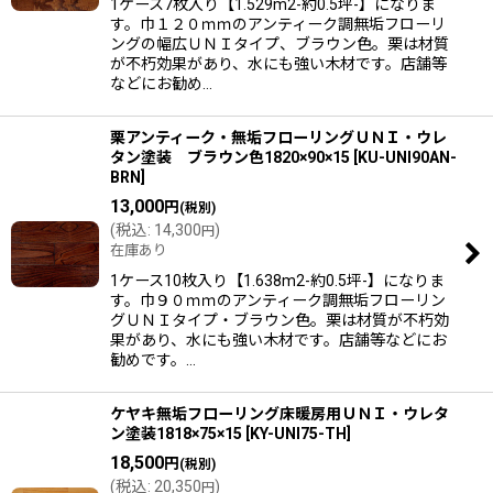
1ケース7枚入り【1.529m2-約0.5坪-】になりま
す。巾１２０ｍｍのアンティーク調無垢フローリ
ングの幅広ＵＮＩタイプ、ブラウン色。栗は材質
が不朽効果があり、水にも強い木材です。店舗等
などにお勧め…
栗アンティーク・無垢フローリングＵＮＩ・ウレ
タン塗装 ブラウン色1820×90×15
[
KU-UNI90AN-
BRN
]
13,000
円
(税別)
(
税込
:
14,300
)
円
在庫あり
1ケース10枚入り【1.638m2-約0.5坪-】になりま
す。巾９０ｍｍのアンティーク調無垢フローリン
グＵＮＩタイプ・ブラウン色。栗は材質が不朽効
果があり、水にも強い木材です。店舗等などにお
勧めです。…
ケヤキ無垢フローリング床暖房用ＵＮＩ・ウレタ
ン塗装1818×75×15
[
KY-UNI75-TH
]
18,500
円
(税別)
(
税込
:
20,350
)
円