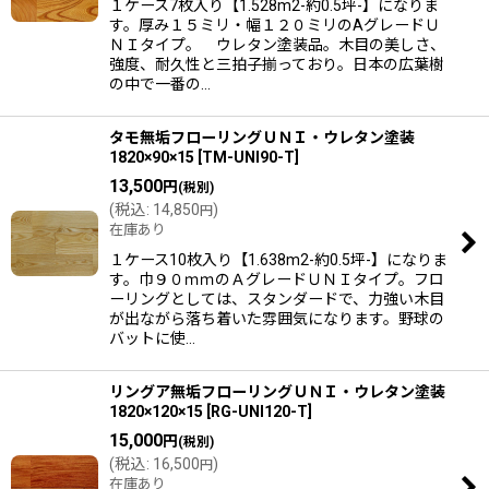
１ケース7枚入り【1.528m2-約0.5坪-】になりま
す。厚み１５ミリ・幅１２０ミリのAグレードＵ
ＮＩタイプ。 ウレタン塗装品。木目の美しさ、
強度、耐久性と三拍子揃っており。日本の広葉樹
の中で一番の…
タモ無垢フローリングＵＮＩ・ウレタン塗装
1820×90×15
[
TM-UNI90-T
]
13,500
円
(税別)
(
税込
:
14,850
)
円
在庫あり
１ケース10枚入り【1.638m2-約0.5坪-】になりま
す。巾９０ｍｍのＡグレードＵＮＩタイプ。フロ
ーリングとしては、スタンダードで、力強い木目
が出ながら落ち着いた雰囲気になります。野球の
バットに使…
リングア無垢フローリングＵＮＩ・ウレタン塗装
1820×120×15
[
RG-UNI120-T
]
15,000
円
(税別)
(
税込
:
16,500
)
円
在庫あり