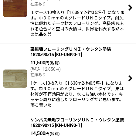
在庫あり
１ケース10枚入り【1.638m2-約0.5坪-】になりま
す。巾９０ｍｍのＡグレードＵＮＩタイプ。耐久
性に優れたチーク材のフローリング。高級感あふ
れる色合いと杢目の表情は、世界を代表する銘木
の気品を兼…
栗無垢フローリングＵＮＩ・ウレタン塗装
1820×90×15
[
KU-UNI90-T
]
11,500
円
(税別)
(
税込
:
12,650
)
円
在庫あり
1ケース10枚入り【1.638m2-約0.5坪-】になりま
す。巾９０ｍｍのＡグレードＵＮＩタイプ。栗は
材質が不朽効果があり、水にも強い木材です。キ
ッチン周りに適したフローリングだと思います。
落ち着いた…
ケンパス無垢フローリングＵＮＩ・ウレタン塗装
1820×90×15
[
KN-UNI90-T
]
14,500
円
(税別)