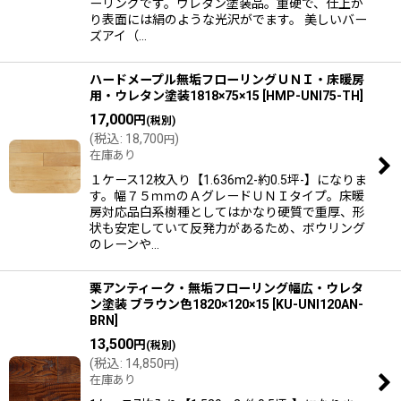
ーリングです。ウレタン塗装品。重硬で、仕上が
り表面には絹のような光沢がでます。 美しいバー
ズアイ（…
ハードメープル無垢フローリングＵＮＩ・床暖房
用・ウレタン塗装1818×75×15
[
HMP-UNI75-TH
]
17,000
円
(税別)
(
税込
:
18,700
)
円
在庫あり
１ケース12枚入り【1.636m2-約0.5坪-】になりま
す。幅７５ｍｍのＡグレードＵＮＩタイプ。床暖
房対応品白系樹種としてはかなり硬質で重厚、形
状も安定していて反発力があるため、ボウリング
のレーンや…
栗アンティーク・無垢フローリング幅広・ウレタ
ン塗装 ブラウン色1820×120×15
[
KU-UNI120AN-
BRN
]
13,500
円
(税別)
(
税込
:
14,850
)
円
在庫あり