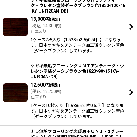
ク・ウレタン塗装ダークブラウン色1820×120×15
[
KY-UNI120AN-DB
]
13,000
円
(税別)
(
税込
:
14,300
)
円
在庫あり
1ケース7枚入り【1.528m2-約0.5坪-】になりま
す。日本ケヤキをアンテーク加工後ウレタン着色
（ダークブラウン）しています。
ケヤキ無垢フローリングＵＮＩアンティーク・ウ
レタン塗装ダークブラウン色1820×90×15
[
KY-
UNI90AN-DB
]
12,500
円
(税別)
(
税込
:
13,750
)
円
在庫あり
1ケース10枚入り【1.638m2-約0.5坪-】になりま
す。日本ケヤキをアンテーク加工後ウレタン着色
（ダークブラウン）しています。
ナラ無垢フローリング床暖房用ＵＮＩ・Sグレー
ド・ウレタン塗装1818×90×15
[
NR-UNI90S-TH
]