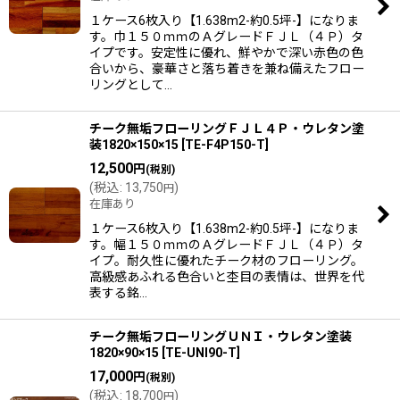
１ケース6枚入り【1.638m2-約0.5坪-】になりま
す。巾１５０ｍｍのＡグレードＦＪＬ（４Ｐ）タ
イプです。安定性に優れ、鮮やかで深い赤色の色
合いから、豪華さと落ち着きを兼ね備えたフロー
リングとして…
チーク無垢フローリングＦＪＬ４Ｐ・ウレタン塗
装1820×150×15
[
TE-F4P150-T
]
12,500
円
(税別)
(
税込
:
13,750
)
円
在庫あり
１ケース6枚入り【1.638m2-約0.5坪-】になりま
す。幅１５０ｍｍのＡグレードＦＪＬ（４Ｐ）タ
イプ。耐久性に優れたチーク材のフローリング。
高級感あふれる色合いと杢目の表情は、世界を代
表する銘…
チーク無垢フローリングＵＮＩ・ウレタン塗装
1820×90×15
[
TE-UNI90-T
]
17,000
円
(税別)
(
税込
:
18,700
)
円