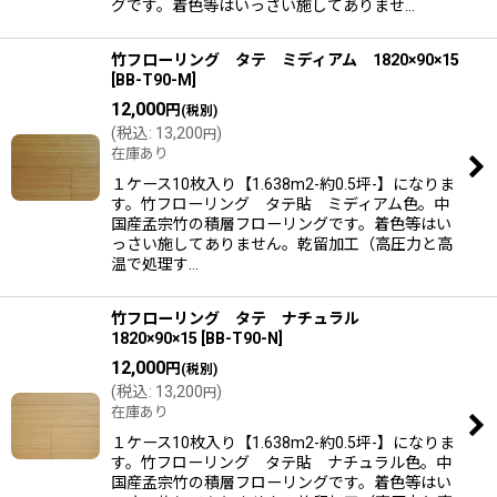
グです。着色等はいっさい施してありませ…
竹フローリング タテ ミディアム 1820×90×15
[
BB-T90-M
]
12,000
円
(税別)
(
税込
:
13,200
)
円
在庫あり
１ケース10枚入り【1.638m2-約0.5坪-】になりま
す。竹フローリング タテ貼 ミディアム色。中
国産孟宗竹の積層フローリングです。着色等はい
っさい施してありません。乾留加工（高圧力と高
温で処理す…
竹フローリング タテ ナチュラル
1820×90×15
[
BB-T90-N
]
12,000
円
(税別)
(
税込
:
13,200
)
円
在庫あり
１ケース10枚入り【1.638m2-約0.5坪-】になりま
す。竹フローリング タテ貼 ナチュラル色。中
国産孟宗竹の積層フローリングです。着色等はい