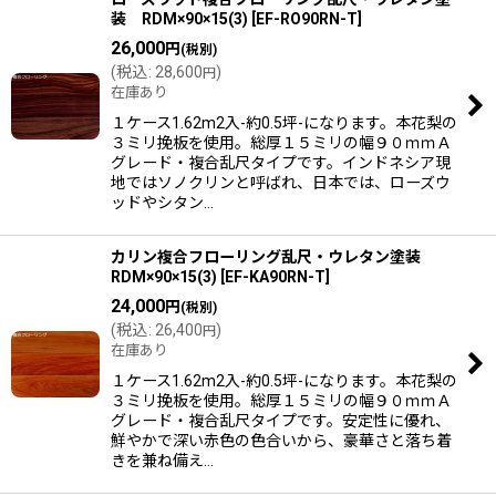
装 RDM×90×15(3)
[
EF-RO90RN-T
]
26,000
円
(税別)
(
税込
:
28,600
)
円
在庫あり
１ケース1.62m2入-約0.5坪-になります。本花梨の
３ミリ挽板を使用。総厚１５ミリの幅９０ｍｍＡ
グレード・複合乱尺タイプです。インドネシア現
地ではソノクリンと呼ばれ、日本では、ローズウ
ッドやシタン…
カリン複合フローリング乱尺・ウレタン塗装
RDM×90×15(3)
[
EF-KA90RN-T
]
24,000
円
(税別)
(
税込
:
26,400
)
円
在庫あり
１ケース1.62m2入-約0.5坪-になります。本花梨の
３ミリ挽板を使用。総厚１５ミリの幅９０ｍｍＡ
グレード・複合乱尺タイプです。安定性に優れ、
鮮やかで深い赤色の色合いから、豪華さと落ち着
きを兼ね備え…