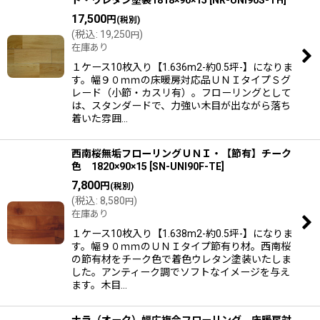
17,500
円
(税別)
(
税込
:
19,250
)
円
在庫あり
１ケース10枚入り【1.636m2-約0.5坪-】になりま
す。幅９０ｍｍの床暖房対応品ＵＮＩタイプＳグ
レード（小節・カスリ有）。フローリングとして
は、スタンダードで、力強い木目が出ながら落ち
着いた雰囲…
西南桜無垢フローリングＵＮＩ・【節有】チーク
色 1820×90×15
[
SN-UNI90F-TE
]
7,800
円
(税別)
(
税込
:
8,580
)
円
在庫あり
１ケース10枚入り【1.638m2-約0.5坪-】になりま
す。幅９０ｍｍのＵＮＩタイプ節有り材。西南桜
の節有材をチーク色で着色ウレタン塗装いたしま
した。アンティーク調でソフトなイメージを与え
ます。木目…
ナラ（オーク）幅広複合フローリング 床暖房対