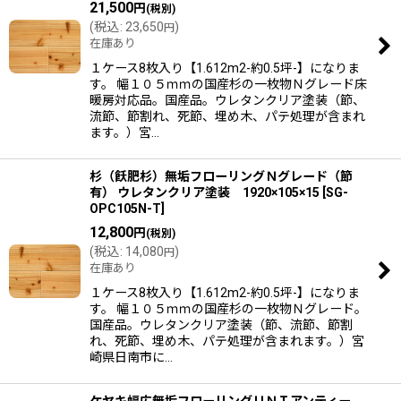
21,500
円
(税別)
(
税込
:
23,650
)
円
在庫あり
１ケース8枚入り【1.612m2-約0.5坪-】になりま
す。 幅１０５ｍｍの国産杉の一枚物Ｎグレード床
暖房対応品。国産品。ウレタンクリア塗装（節、
流節、節割れ、死節、埋め木、パテ処理が含まれ
ます。）宮…
杉（飫肥杉）無垢フローリングＮグレード（節
有） ウレタンクリア塗装 1920×105×15
[
SG-
OPC105N-T
]
12,800
円
(税別)
(
税込
:
14,080
)
円
在庫あり
１ケース8枚入り【1.612m2-約0.5坪-】になりま
す。 幅１０５ｍｍの国産杉の一枚物Ｎグレード。
国産品。ウレタンクリア塗装（節、流節、節割
れ、死節、埋め木、パテ処理が含まれます。）宮
崎県日南市に…
ケヤキ幅広無垢フローリングＵＮＩアンティー