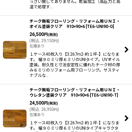
っさい施してありません。乾留加工（高圧力と高
温で処理す…
チーク無垢フローリング・リフォーム用ＵＮＩ・
オイル塗装クリア 910×90×6
[
TE6-UNI90-O
]
26,500
円
(税別)
(
税込
:
29,150
)
円
在庫あり
１ケース40枚入り【3.267m2-約１坪-】になりま
す。 幅９０ミリ厚６ミリのUNIタイプ。UVオイル
塗装。耐久性と寸法安定性に優れたチーク材の厚
み６ミリのリフォーム用フローリング。サスティ
ナブルな…
チーク無垢フローリング・リフォーム用ＵＮＩ・
ウレタン塗装クリア 910×90×6
[
TE6-UNI90-T
]
24,500
円
(税別)
(
税込
:
26,950
)
円
在庫あり
１ケース40枚入り【3.267m2-約１坪-】になりま
す。 幅９０ミリ厚６ミリのUNIタイプキャラクタ