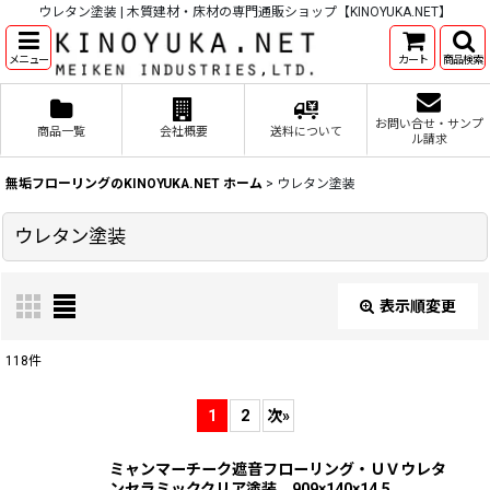
ウレタン塗装 | 木質建材・床材の専門通販ショップ【KINOYUKA.NET】
メニュー
カート
商品検索
お問い合せ・サンプ
商品一覧
会社概要
送料について
ル請求
無垢フローリングのKINOYUKA.NET ホーム
>
ウレタン塗装
ウレタン塗装
表示順変更
閉じる
118
件
表示数
:
1
2
次
»
並び順
:
ミャンマーチーク遮音フローリング・ＵＶウレタ
ンセラミッククリア塗装 909×140×14.5