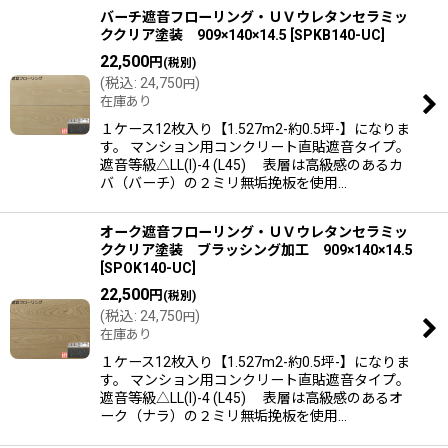
バーチ遮音フローリング・ＵＶウレタンセラミッ
ククリア塗装 909×140×14.5
[
SPKB140-UC
]
22,500
円
(税別)
(
税込
:
24,750
)
円
在庫あり
１ケース12枚入り【1.527m2-約0.5坪-】になりま
す。 マンション用コンクリート直貼遮音タイプ。
遮音等級△LL(I)-4 (L45) 表層は高級感のあるカ
バ（バーチ）の２ミリ無垢挽板を使用…
オーク遮音フローリング・ＵＶウレタンセラミッ
ククリア塗装 ブラッシング加工 909×140×14.5
[
SPOK140-UC
]
22,500
円
(税別)
(
税込
:
24,750
)
円
在庫あり
１ケース12枚入り【1.527m2-約0.5坪-】になりま
す。 マンション用コンクリート直貼遮音タイプ。
遮音等級△LL(I)-4 (L45) 表層は高級感のあるオ
ーク（ナラ）の２ミリ無垢挽板を使用…