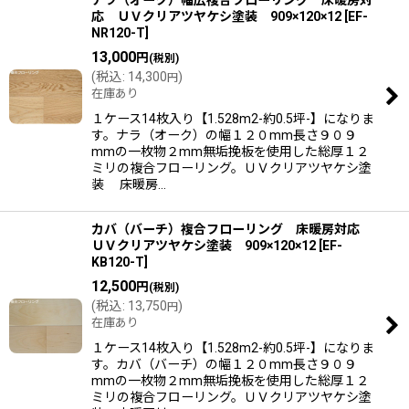
応 ＵＶクリアツヤケシ塗装 909×120×12
[
EF-
NR120-T
]
13,000
円
(税別)
(
税込
:
14,300
)
円
在庫あり
１ケース14枚入り【1.528m2-約0.5坪-】になりま
す。ナラ（オーク）の幅１２０mm長さ９０９
mmの一枚物２mm無垢挽板を使用した総厚１２
ミリの複合フローリング。ＵＶクリアツヤケシ塗
装 床暖房…
カバ（バーチ）複合フローリング 床暖房対応
ＵＶクリアツヤケシ塗装 909×120×12
[
EF-
KB120-T
]
12,500
円
(税別)
(
税込
:
13,750
)
円
在庫あり
１ケース14枚入り【1.528m2-約0.5坪-】になりま
す。カバ（バーチ）の幅１２０mm長さ９０９
mmの一枚物２mm無垢挽板を使用した総厚１２
ミリの複合フローリング。ＵＶクリアツヤケシ塗