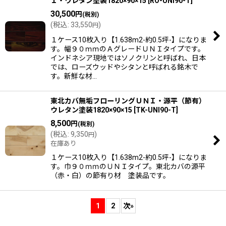
Ｉ・ウレタン塗装1820×90×15
[
RO-UNI90-T
]
30,500
円
(税別)
(
税込
:
33,550
)
円
１ケース10枚入り【1.638m2-約0.5坪-】になりま
す。幅９０ｍｍのＡグレードＵＮＩタイプです。
インドネシア現地ではソノクリンと呼ばれ、日本
では、ローズウッドやシタンと呼ばれる銘木で
す。新鮮な材…
東北カバ無垢フローリングＵＮＩ・源平（節有）
ウレタン塗装1820×90×15
[
TK-UNI90-T
]
8,500
円
(税別)
(
税込
:
9,350
)
円
在庫あり
１ケース10枚入り【1.638m2-約0.5坪-】になりま
す。巾９０ｍｍのＵＮＩタイプ。東北カバの源平
（赤・白）の節有り材 塗装品です。
1
2
次
»