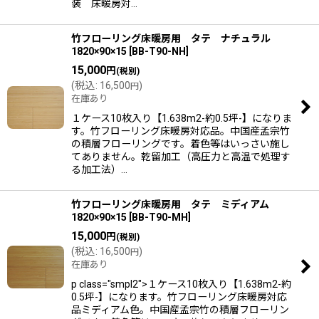
装 床暖房対…
竹フローリング床暖房用 タテ ナチュラル
1820×90×15
[
BB-T90-NH
]
15,000
円
(税別)
(
税込
:
16,500
)
円
在庫あり
１ケース10枚入り【1.638m2-約0.5坪-】になりま
す。竹フローリング床暖房対応品。中国産孟宗竹
の積層フローリングです。着色等はいっさい施し
てありません。乾留加工（高圧力と高温で処理す
る加工法）…
竹フローリング床暖房用 タテ ミディアム
1820×90×15
[
BB-T90-MH
]
15,000
円
(税別)
(
税込
:
16,500
)
円
在庫あり
p class="smpl2">１ケース10枚入り【1.638m2-約
0.5坪-】になります。竹フローリング床暖房対応
品ミディアム色。中国産孟宗竹の積層フローリン