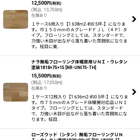
12,500
円
(税別)
(
税込
:
13,750
)
円
在庫あり
１ケース6枚入り【1.638m2-約0.5坪-】になりま
す。巾１５０ｍｍのＡグレードＦＪＬ（４Ｐ）タ
イプ。フローリングとしては、スタンダードで、
力強い木目が出ながら落ち着いた雰囲気になりま
す。柾目に美…
ナラ無垢フローリング床暖房用ＵＮＩ・ウレタン
塗装1818×75×15
[
NR-UNI75-TH
]
15,500
円
(税別)
(
税込
:
17,050
)
円
在庫あり
１ケース12枚入り【1.636m2-約0.5坪-】になりま
す。巾７５ｍｍのＡグレード床暖房対応品ＵＮＩ
タイプ。フローリングとしては、スタンダード
で、力強い木目が出ながら落ち着いた雰囲気にな
ります。柾目…
ローズウッド（シタン）無垢フローリングＵＮ