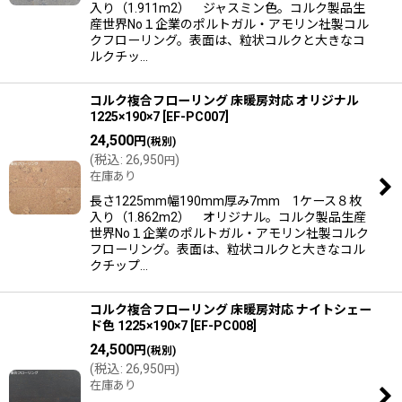
入り（1.911m2） ジャスミン色。コルク製品生
産世界No１企業のポルトガル・アモリン社製コル
クフローリング。表面は、粒状コルクと大きなコ
ルクチッ…
コルク複合フローリング 床暖房対応 オリジナル
1225×190×7
[
EF-PC007
]
24,500
円
(税別)
(
税込
:
26,950
)
円
在庫あり
長さ1225mm幅190mm厚み7mm 1ケース８枚
入り（1.862m2） オリジナル。コルク製品生産
世界No１企業のポルトガル・アモリン社製コルク
フローリング。表面は、粒状コルクと大きなコル
クチップ…
コルク複合フローリング 床暖房対応 ナイトシェー
ド色 1225×190×7
[
EF-PC008
]
24,500
円
(税別)
(
税込
:
26,950
)
円
在庫あり