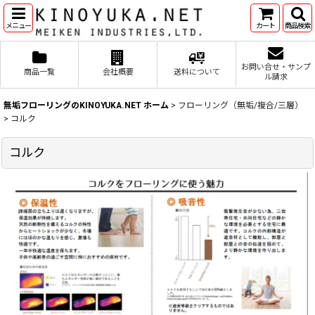
メニュー
カート
商品検索
お問い合せ・サンプ
商品一覧
会社概要
送料について
ル請求
無垢フローリングのKINOYUKA.NET ホーム
>
フローリング（無垢/複合/三層）
>
コルク
コルク