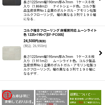
長さ1225mm幅190mm厚み7mm 1ケース８枚
入り（1.868m2） ナイトシェード色。コルク製
品生産世界No１企業のポルトガル・アモリン社製
コルクフローリング。 幅の異なる３列で１９０幅
になる…
コルク複合フローリング 床暖房対応 ムーンライト
色 1225×195×7
[
EF-PC005
]
24,500
円
(税別)
(
税込
:
26,950
)
円
長さ1225mm幅195mm厚み7mm 1ケース８枚
入り（1.911m2） ムーンライト色。コルク製品
生産世界No１企業のポルトガル・アモリン社製コ
ルクフローリング。幅の異なる３列で１９０幅に
なるデザ…