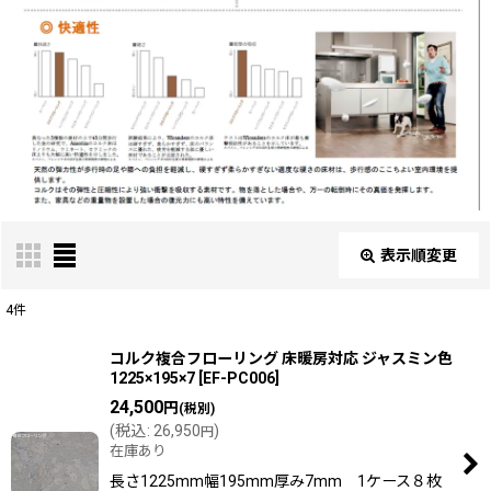
表示順変更
閉じる
4
件
表示数
:
コルク複合フローリング 床暖房対応 ジャスミン色
1225×195×7
[
EF-PC006
]
24,500
円
(税別)
並び順
:
(
税込
:
26,950
)
円
在庫あり
絞り込む
長さ1225mm幅195mm厚み7mm 1ケース８枚